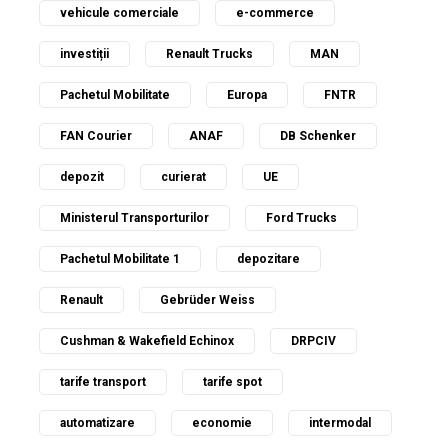
vehicule comerciale
e-commerce
investiții
Renault Trucks
MAN
Pachetul Mobilitate
Europa
FNTR
FAN Courier
ANAF
DB Schenker
depozit
curierat
UE
Ministerul Transporturilor
Ford Trucks
Pachetul Mobilitate 1
depozitare
Renault
Gebrüder Weiss
Cushman & Wakefield Echinox
DRPCIV
tarife transport
tarife spot
automatizare
economie
intermodal