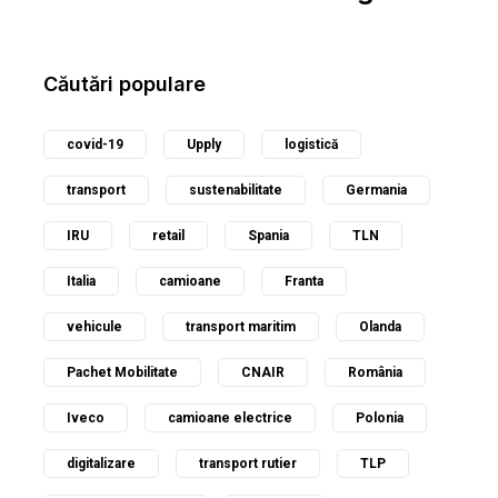
Căutări populare
covid-19
Upply
logistică
transport
sustenabilitate
Germania
IRU
retail
Spania
TLN
Italia
camioane
Franta
vehicule
transport maritim
Olanda
Pachet Mobilitate
CNAIR
România
Iveco
camioane electrice
Polonia
digitalizare
transport rutier
TLP