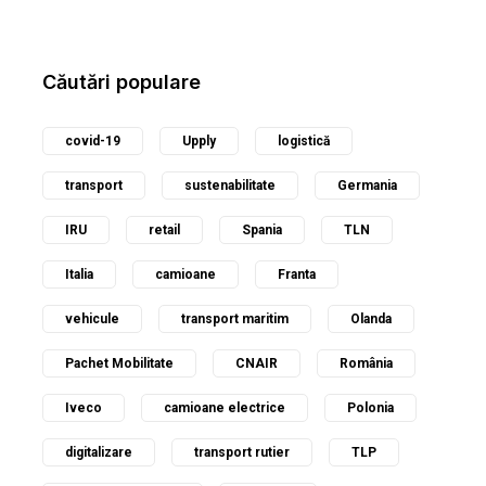
Căutări populare
covid-19
Upply
logistică
transport
sustenabilitate
Germania
IRU
retail
Spania
TLN
Italia
camioane
Franta
vehicule
transport maritim
Olanda
Pachet Mobilitate
CNAIR
România
Iveco
camioane electrice
Polonia
digitalizare
transport rutier
TLP