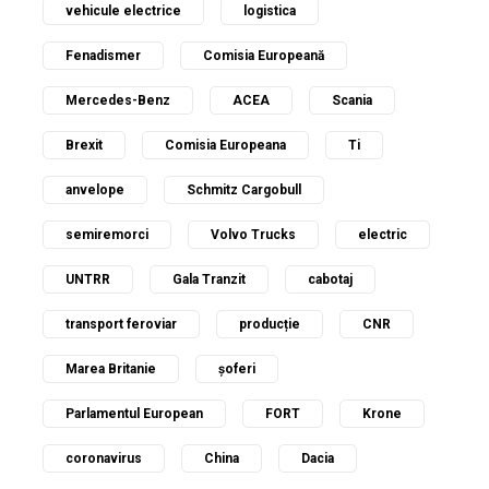
vehicule electrice
logistica
Fenadismer
Comisia Europeană
Mercedes-Benz
ACEA
Scania
Brexit
Comisia Europeana
Ti
anvelope
Schmitz Cargobull
semiremorci
Volvo Trucks
electric
UNTRR
Gala Tranzit
cabotaj
transport feroviar
producție
CNR
Marea Britanie
șoferi
Parlamentul European
FORT
Krone
coronavirus
China
Dacia