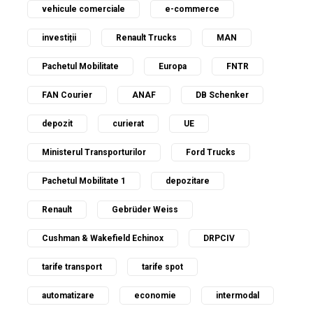
vehicule comerciale
e-commerce
investiții
Renault Trucks
MAN
Pachetul Mobilitate
Europa
FNTR
FAN Courier
ANAF
DB Schenker
depozit
curierat
UE
Ministerul Transporturilor
Ford Trucks
Pachetul Mobilitate 1
depozitare
Renault
Gebrüder Weiss
Cushman & Wakefield Echinox
DRPCIV
tarife transport
tarife spot
automatizare
economie
intermodal