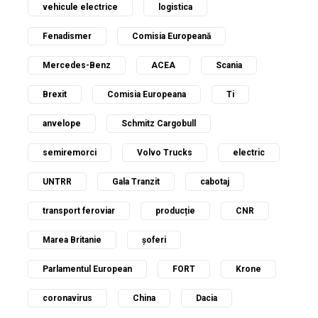
vehicule electrice
logistica
Fenadismer
Comisia Europeană
Mercedes-Benz
ACEA
Scania
Brexit
Comisia Europeana
Ti
anvelope
Schmitz Cargobull
semiremorci
Volvo Trucks
electric
UNTRR
Gala Tranzit
cabotaj
transport feroviar
producție
CNR
Marea Britanie
șoferi
Parlamentul European
FORT
Krone
coronavirus
China
Dacia