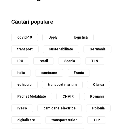
Căutări populare
covid-19
Upply
logistică
transport
sustenabilitate
Germania
IRU
retail
Spania
TLN
Italia
camioane
Franta
vehicule
transport maritim
Olanda
Pachet Mobilitate
CNAIR
România
Iveco
camioane electrice
Polonia
digitalizare
transport rutier
TLP