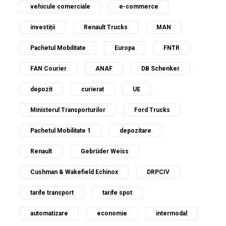
vehicule comerciale
e-commerce
investiții
Renault Trucks
MAN
Pachetul Mobilitate
Europa
FNTR
FAN Courier
ANAF
DB Schenker
depozit
curierat
UE
Ministerul Transporturilor
Ford Trucks
Pachetul Mobilitate 1
depozitare
Renault
Gebrüder Weiss
Cushman & Wakefield Echinox
DRPCIV
tarife transport
tarife spot
automatizare
economie
intermodal