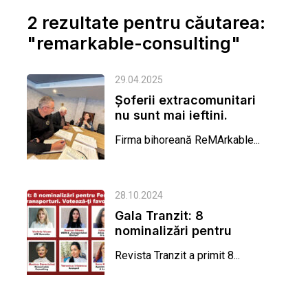
2 rezultate pentru căutarea:
"remarkable-consulting"
29.04.2025
Şoferii extracomunitari
nu sunt mai ieftini.
Avantajul lor este că
Firma bihoreană ReMArkable...
sunt mai...
28.10.2024
Gala Tranzit: 8
nominalizări pentru
Femeia Anului în
Revista Tranzit a primit 8...
Transporturi....