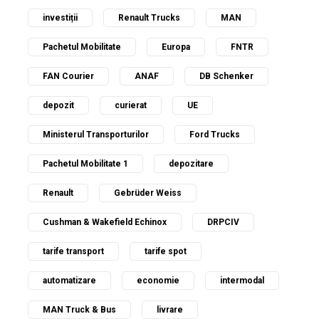
investiții
Renault Trucks
MAN
Pachetul Mobilitate
Europa
FNTR
FAN Courier
ANAF
DB Schenker
depozit
curierat
UE
Ministerul Transporturilor
Ford Trucks
Pachetul Mobilitate 1
depozitare
Renault
Gebrüder Weiss
Cushman & Wakefield Echinox
DRPCIV
tarife transport
tarife spot
automatizare
economie
intermodal
MAN Truck & Bus
livrare