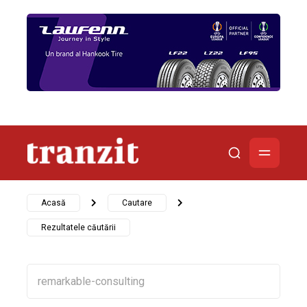
Acasă
Cautare
Rezultatele căutării