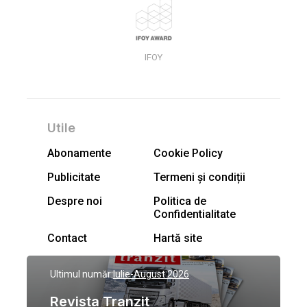
IFOY
Utile
Abonamente
Cookie Policy
Publicitate
Termeni și condiții
Despre noi
Politica de
Confidentialitate
Contact
Hartă site
Ultimul număr:
Iulie-August 2026
Revista Tranzit