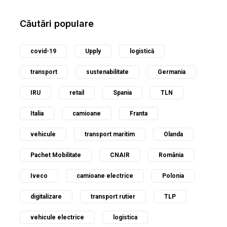
Căutări populare
covid-19
Upply
logistică
transport
sustenabilitate
Germania
IRU
retail
Spania
TLN
Italia
camioane
Franta
vehicule
transport maritim
Olanda
Pachet Mobilitate
CNAIR
România
Iveco
camioane electrice
Polonia
digitalizare
transport rutier
TLP
vehicule electrice
logistica