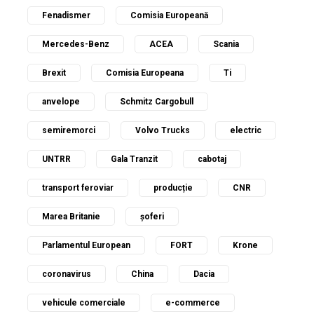
Fenadismer
Comisia Europeană
Mercedes-Benz
ACEA
Scania
Brexit
Comisia Europeana
Ti
anvelope
Schmitz Cargobull
semiremorci
Volvo Trucks
electric
UNTRR
Gala Tranzit
cabotaj
transport feroviar
producție
CNR
Marea Britanie
șoferi
Parlamentul European
FORT
Krone
coronavirus
China
Dacia
vehicule comerciale
e-commerce