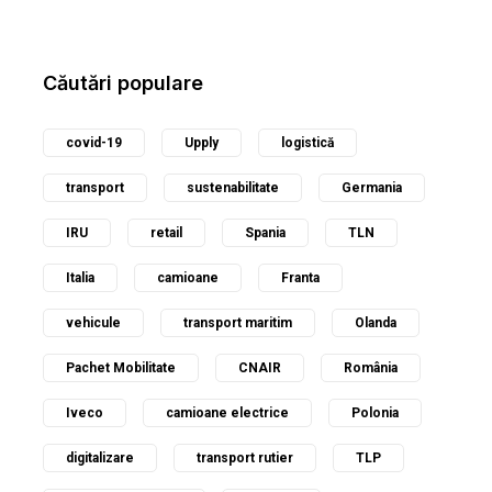
Căutări populare
covid-19
Upply
logistică
transport
sustenabilitate
Germania
IRU
retail
Spania
TLN
Italia
camioane
Franta
vehicule
transport maritim
Olanda
Pachet Mobilitate
CNAIR
România
Iveco
camioane electrice
Polonia
digitalizare
transport rutier
TLP