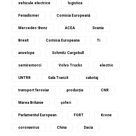
vehicule electrice
logistica
Fenadismer
Comisia Europeană
Mercedes-Benz
ACEA
Scania
Brexit
Comisia Europeana
Ti
anvelope
Schmitz Cargobull
semiremorci
Volvo Trucks
electric
UNTRR
Gala Tranzit
cabotaj
transport feroviar
producție
CNR
Marea Britanie
șoferi
Parlamentul European
FORT
Krone
coronavirus
China
Dacia