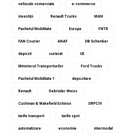
vehicule comerciale
e-commerce
investiții
Renault Trucks
MAN
Pachetul Mobilitate
Europa
FNTR
FAN Courier
ANAF
DB Schenker
depozit
curierat
UE
Ministerul Transporturilor
Ford Trucks
Pachetul Mobilitate 1
depozitare
Renault
Gebrüder Weiss
Cushman & Wakefield Echinox
DRPCIV
tarife transport
tarife spot
automatizare
economie
intermodal