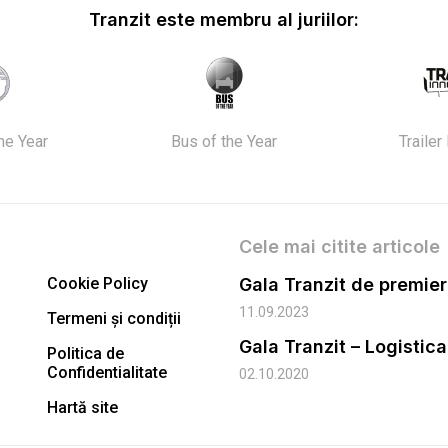
Tranzit este membru al juriilor:
the Year
Bus of the Year
Trailer
Cele mai citite articole
Cookie Policy
11.09.2023
Termeni și condiții
Gala Tranzit – Logistic
Politica de
Confidentialitate
02.10.2020
Hartă site