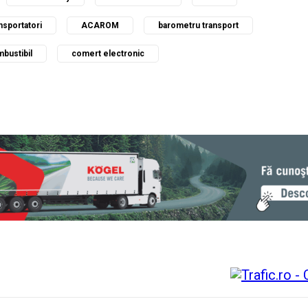
nsportatori
ACAROM
barometru transport
bustibil
comert electronic