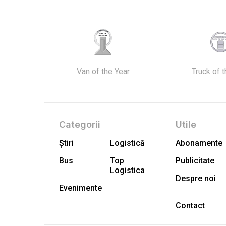
Van of the Year
Truck of 
Categorii
Utile
Știri
Logistică
Abonamente
Bus
Top
Publicitate
Logistica
Despre noi
Evenimente
Contact