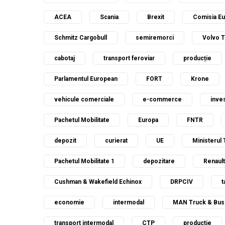
ACEA
Scania
Brexit
Comisia E
Schmitz Cargobull
semiremorci
Volvo 
cabotaj
transport feroviar
producție
Parlamentul European
FORT
Krone
vehicule comerciale
e-commerce
inves
Pachetul Mobilitate
Europa
FNTR
depozit
curierat
UE
Ministerul 
Pachetul Mobilitate 1
depozitare
Renault
Cushman & Wakefield Echinox
DRPCIV
t
economie
intermodal
MAN Truck & Bus
transport intermodal
CTP
productie