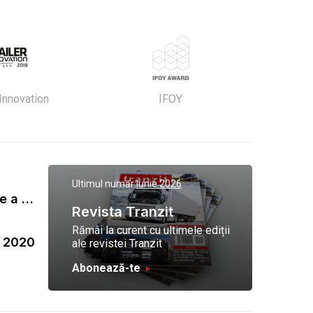
 Innovation
IFOY
Ultimul număr:
Iunie 2026
Gala Tranzit de premiere a celor mai eficienti operatori de transport marfa 2023
Revista Tranzit
Rămâi la curent cu ultimele ediții
a 2020
ale revistei Tranzit
Abonează-te