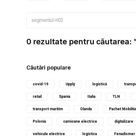
0 rezultate pentru căutarea
Căutări populare
covid-19
Upply
logistică
transp
retail
Spania
Italia
TLN
transport maritim
Olanda
Pachet Mobilita
Polonia
camioane electrice
digitalizare
vehicule electrice
logistica
Fenadismer