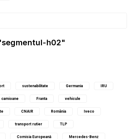
: "segmentul-h02"
ort
sustenabilitate
Germania
IRU
camioane
Franta
vehicule
te
CNAIR
România
Iveco
transport rutier
TLP
Comisia Europeană
Mercedes-Benz