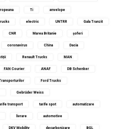
uropeana
Ti
anvelope
Trucks
electric
UNTRR
Gala Tranzit
CNR
Marea Britanie
șoferi
coronavirus
China
Dacia
tiții
Renault Trucks
MAN
FAN Courier
ANAF
DB Schenker
Transporturilor
Ford Trucks
Gebrüder Weiss
arife transport
tarife spot
automatizare
livrare
automotive
DKV Mobility
decarbonizare
BGL