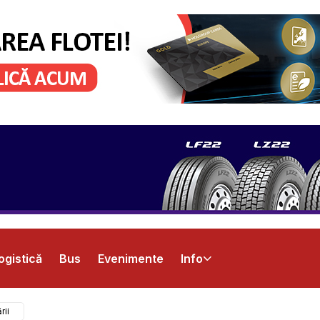
ogistică
Bus
Evenimente
Info
rii