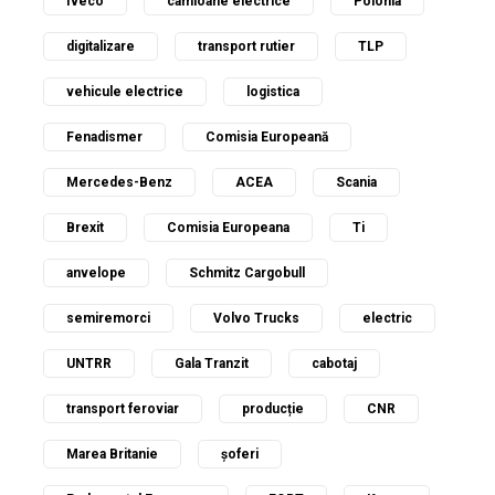
Iveco
camioane electrice
Polonia
digitalizare
transport rutier
TLP
vehicule electrice
logistica
Fenadismer
Comisia Europeană
Mercedes-Benz
ACEA
Scania
Brexit
Comisia Europeana
Ti
anvelope
Schmitz Cargobull
semiremorci
Volvo Trucks
electric
UNTRR
Gala Tranzit
cabotaj
transport feroviar
producție
CNR
Marea Britanie
șoferi