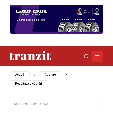
Acasă
Cautare
Rezultatele căutării