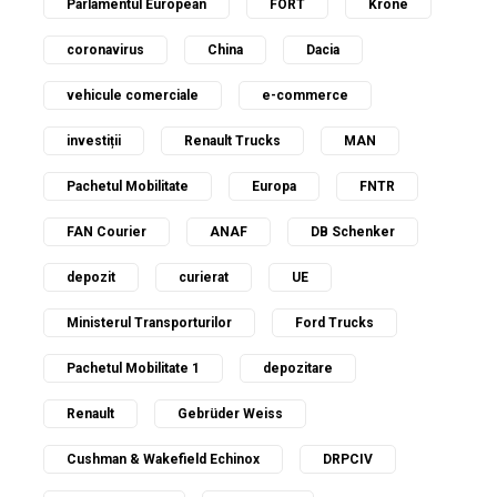
Parlamentul European
FORT
Krone
coronavirus
China
Dacia
vehicule comerciale
e-commerce
investiții
Renault Trucks
MAN
Pachetul Mobilitate
Europa
FNTR
FAN Courier
ANAF
DB Schenker
depozit
curierat
UE
Ministerul Transporturilor
Ford Trucks
Pachetul Mobilitate 1
depozitare
Renault
Gebrüder Weiss
Cushman & Wakefield Echinox
DRPCIV