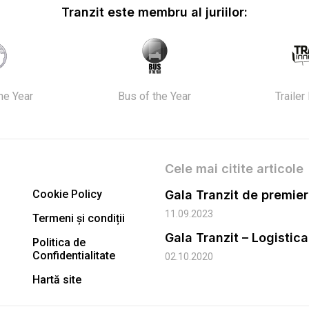
Tranzit este membru al juriilor:
the Year
Bus of the Year
Trailer
Cele mai citite articole
Cookie Policy
11.09.2023
Termeni și condiții
Gala Tranzit – Logistic
Politica de
Confidentialitate
02.10.2020
Hartă site