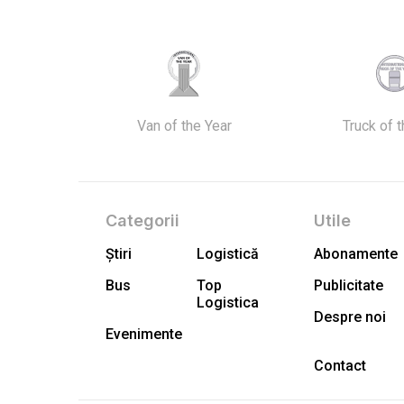
Van of the Year
Truck of 
Categorii
Utile
Știri
Logistică
Abonamente
Bus
Top
Publicitate
Logistica
Despre noi
Evenimente
Contact