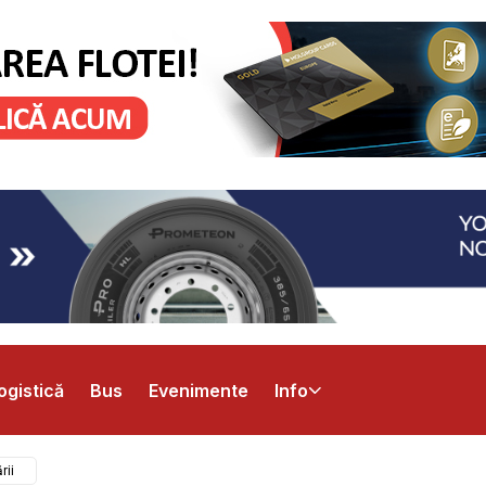
ogistică
Bus
Evenimente
Info
rii