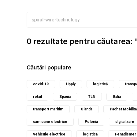
0 rezultate pentru căutarea:
Căutări populare
covid-19
Upply
logistică
transp
retail
Spania
TLN
Italia
transport maritim
Olanda
Pachet Mobilita
camioane electrice
Polonia
digitalizare
vehicule electrice
logistica
Fenadismer