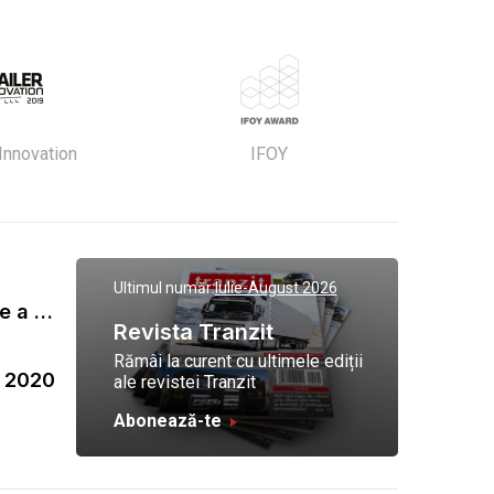
 Innovation
IFOY
Ultimul număr:
Iulie-August 2026
Gala Tranzit de premiere a celor mai eficienti operatori de transport marfa 2023
Revista Tranzit
Rămâi la curent cu ultimele ediții
a 2020
ale revistei Tranzit
Abonează-te