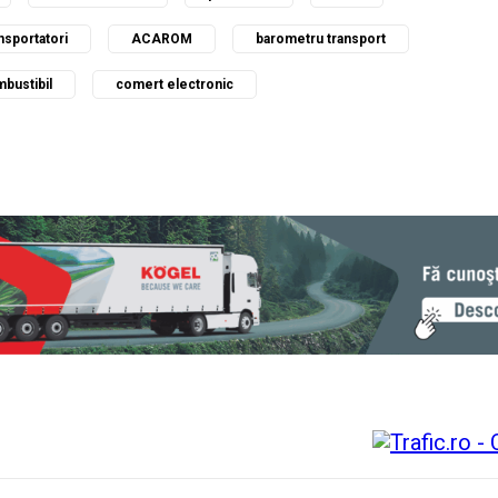
nsportatori
ACAROM
barometru transport
bustibil
comert electronic