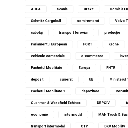
ACEA
Scania
Brexit
Comisia E
Schmitz Cargobull
semiremorci
Volvo 
cabotaj
transport feroviar
producție
Parlamentul European
FORT
Krone
vehicule comerciale
e-commerce
inves
Pachetul Mobilitate
Europa
FNTR
depozit
curierat
UE
Ministerul 
Pachetul Mobilitate 1
depozitare
Renault
Cushman & Wakefield Echinox
DRPCIV
t
economie
intermodal
MAN Truck & Bus
transport intermodal
CTP
DKV Mobility