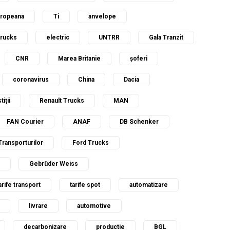
uropeana
Ti
anvelope
Trucks
electric
UNTRR
Gala Tranzit
CNR
Marea Britanie
șoferi
coronavirus
China
Dacia
tiții
Renault Trucks
MAN
FAN Courier
ANAF
DB Schenker
Transporturilor
Ford Trucks
Gebrüder Weiss
arife transport
tarife spot
automatizare
livrare
automotive
decarbonizare
productie
BGL