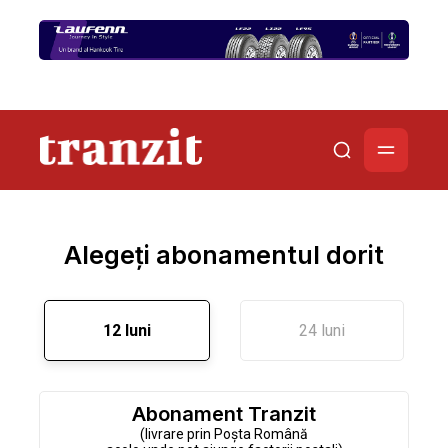
Alegeți abonamentul dorit
12 luni
24 luni
Abonament Tranzit
(livrare prin Poșta Română