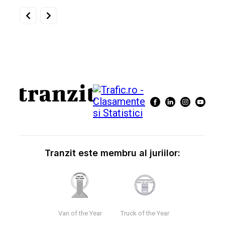
Tranzit este membru al juriilor:
Van of the Year
Truck of the Year