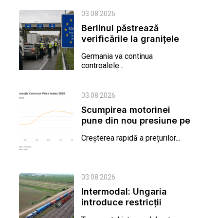
03.08.2026
Berlinul păstrează
verificările la granițele
terestre și după
Germania va continua
septembrie
controalele...
03.08.2026
Scumpirea motorinei
pune din nou presiune pe
tarifele contractuale
Creșterea rapidă a prețurilor...
din...
03.08.2026
Intermodal: Ungaria
introduce restricții
pentru circulația