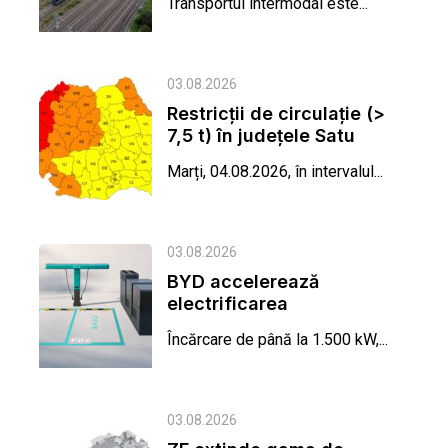
Transportul intermodal este...
transportului...
03.08.2026
Restricții de circulație (>
7,5 t) în județele Satu
Mare, Bihor, Arad și...
Marți, 04.08.2026, în intervalul...
03.08.2026
BYD accelerează
electrificarea
transportului cu Blade
Încărcare de până la 1.500 kW,...
Battery 2.0 și...
03.08.2026