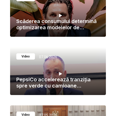
Scăderea consumului determină
optimizarea modelelor de...
Video
07.06.2026
PepsiCo accelerează tranziția
spre verde cu camioane...
Video
27.05.2026