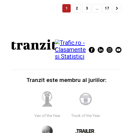
1
2
3
…
17
Tranzit este membru al juriilor:
Van of the Year
Truck of the Year