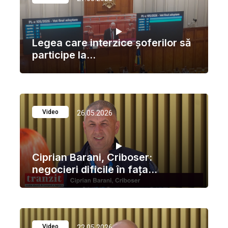
Legea care interzice șoferilor să
participe la...
Video
26.05.2026
Ciprian Barani, Criboser:
negocieri dificile în fața...
Video
22.05.2026