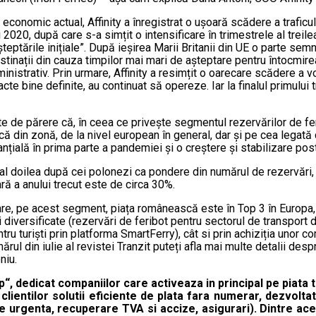
 economic actual, Affinity a înregistrat o ușoară scădere a traficu
i 2020, după care s-a simțit o intensificare în trimestrele al treile
șteptările inițiale”. După ieșirea Marii Britanii din UE o parte sem
stinații din cauza timpilor mai mari de așteptare pentru întocmirea
strativ. Prin urmare, Affinity a resimțit o oarecare scădere a vo
acte bine definite, au continuat să opereze. Iar la finalul primulu
 de părere că, în ceea ce privește segmentul rezervărilor de fer
ică din zonă, de la nivel european în general, dar și pe cea legat
anțială în prima parte a pandemiei și o creștere și stabilizare po
 al doilea după cei polonezi ca pondere din numărul de rezervări, 
ră a anului trecut este de circa 30%.
are, pe acest segment, piața românească este în Top 3 în Europa,
i diversificate (rezervări de feribot pentru sectorul de transport
ntru turiști prin platforma SmartFerry), cât si prin achiziția unor c
rul din iulie al revistei Tranzit puteți afla mai multe detalii des
niu.
, dedicat companiilor care activeaza in principal pe piata tr
clientilor solutii eficiente de plata fara numerar, dezvolt
e urgenta, recuperare TVA si accize, asigurari). Dintre ac