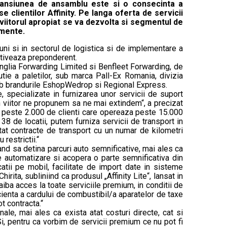
expansiunea de ansamblu este si o consecinta a
e clientilor Affinity. Pe langa oferta de servicii
n viitorul apropiat se va dezvolta si segmentul de
amente.
uni si in sectorul de logistica si de implementare a
activeaza preponderent.
 Anglia Forwarding Limited si Benfleet Forwarding, de
tie a paletilor, sub marca Pall-Ex Romania, divizia
 sub brandurile EshopWedrop si Regional Express.
e, specializate in furnizarea unor servicii de suport
In viitor ne propunem sa ne mai extindem“, a precizat
aza peste 2.000 de clienti care opereaza peste 15.000
38 de locatii, putem furniza servicii de transport in
atat contracte de transport cu un numar de kilometri
restrictii.“
gand sa detina parcuri auto semnificative, mai ales ca
 de automatizare si acopera o parte semnificativa din
catii pe mobil, facilitate de import date in sisteme
irita, subliniind ca produsul „Affinity Lite“, lansat in
aiba acces la toate serviciile premium, in conditii de
icienta a cardului de combustibil/a aparatelor de taxe
t contracta.“
nale, mai ales ca exista atat costuri directe, cat si
Si, pentru ca vorbim de servicii premium ce nu pot fi