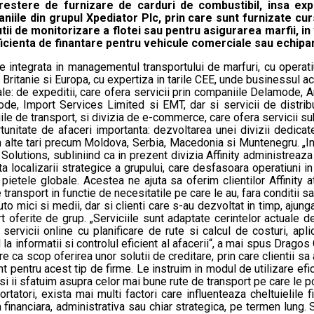
a crestere de furnizare de carduri de combustibil, insa 
niile din grupul Xpediator Plc, prin care sunt furnizate curs
tii de monitorizare a flotei sau pentru asigurarea marfii, i
e eficienta de finantare pentru vehicule comerciale sau echip
re integrata in managementul transportului de marfuri, cu operati
 Britanie si Europa, cu expertiza in tarile CEE, unde businessul 
ipale: de expeditii, care ofera servicii prin companiile Delamode,
ode, Import Services Limited si EMT, dar si servicii de distribu
niile de transport, si divizia de e-commerce, care ofera servicii
ortunitate de afaceri importanta: dezvoltarea unei divizii dedicat
 in alte tari precum Moldova, Serbia, Macedonia si Muntenegru. „
rt Solutions, subliniind ca in prezent divizia Affinity administre
 localizarii strategice a grupului, care desfasoara operatiuni in 
pietele globale. Acestea ne ajuta sa oferim clientilor Affinity 
transport in functie de necesitatile pe care le au, fara conditii sau 
uto mici si medii, dar si clienti care s-au dezvoltat in timp, ajun
rt oferite de grup. „Serviciile sunt adaptate cerintelor actuale
rvicii online cu planificare de rute si calcul de costuri, apli
la informatii si controlul eficient al afacerii“, a mai spus Dragos Ch
 ca scop oferirea unor solutii de creditare, prin care clientii sa 
t pentru acest tip de firme. Le instruim in modul de utilizare ef
 ii sfatuim asupra celor mai bune rute de transport pe care le po
atori, exista mai multi factori care influenteaza cheltuielile fi
 financiara, administrativa sau chiar strategica, pe termen lung. 