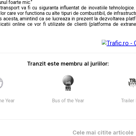
 unul foarte mic.“
transport va fi cu siguranta influentat de inovatiile tehnologic
or care vor functiona cu alte tipuri de combustibil, de infrastruct
us acesta, amintind ca se lucreaza in prezent la dezvoltarea pla
icatii online ce vor fi utilizate de clienti (platforma de extra
Tranzit este membru al juriilor:
the Year
Bus of the Year
Trailer
Cele mai citite articole