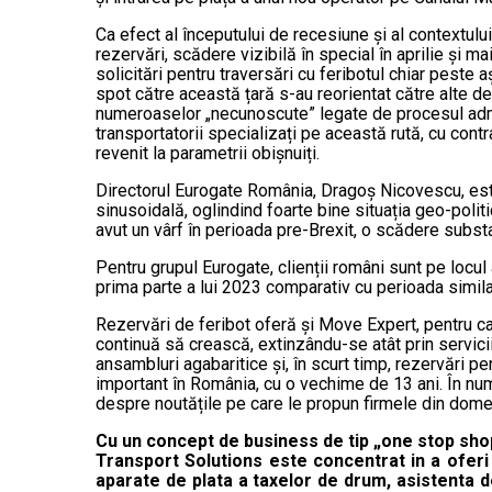
Ca efect al începutului de recesiune și al contextului
rezervări, scădere vizibilă în special în aprilie și ma
solicitări pentru traversări cu feribotul chiar peste a
spot către această țară s-au reorientat către alte de
numeroaselor „necunoscute” legate de procesul admini
transportatorii specializați pe această rută, cu contr
revenit la parametrii obișnuiți.
Directorul Eurogate România, Dragoș Nicovescu, este
sinusoidală, oglindind foarte bine situația geo-polit
avut un vârf în perioada pre-Brexit, o scădere subst
Pentru grupul Eurogate, clienții români sunt pe locul
prima parte a lui 2023 comparativ cu perioada simila
Rezervări de feribot oferă și Move Expert, pentru c
continuă să crească, extinzându-se atât prin servici
ansambluri agabaritice și, în scurt timp, rezervări pe
important în România, cu o vechime de 13 ani. În numă
despre noutățile pe care le propun firmele din dome
Cu un concept de business de tip „one stop shop“
Transport Solutions este concentrat in a oferi 
aparate de plata a taxelor de drum, asistenta d