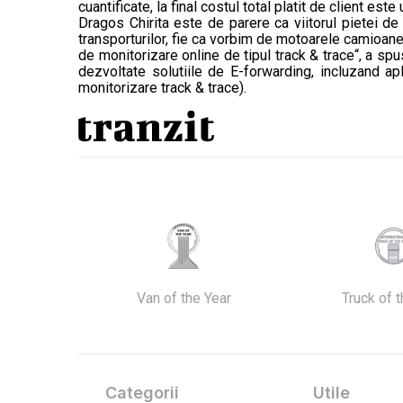
cuantificate, la final costul total platit de client este
Dragos Chirita este de parere ca viitorul pietei de 
transporturilor, fie ca vorbim de motoarele camioanel
de monitorizare online de tipul track & trace“, a sp
dezvoltate solutiile de E-forwarding, incluzand apl
monitorizare track & trace).
Van of the Year
Truck of 
Categorii
Utile