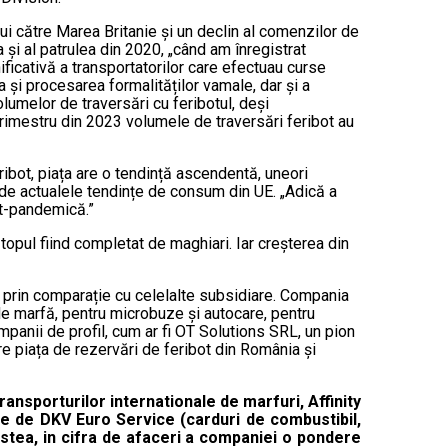
lui către Marea Britanie și un declin al comenzilor de
a și al patrulea din 2020, „când am înregistrat
nificativă a transportatorilor care efectuau curse
 și procesarea formalităților vamale, dar și a
lumelor de traversări cu feribotul, deși
i trimestru din 2023 volumele de traversări feribot au
ibot, piața are o tendință ascendentă, uneori
ă de actualele tendințe de consum din UE. „Adică a
st-pandemică.”
topul fiind completat de maghiari. Iar creșterea din
 prin comparație cu celelalte subsidiare. Compania
 de marfă, pentru microbuze și autocare, pentru
ompanii de profil, cum ar fi OT Solutions SRL, un pion
pre piața de rezervări de feribot din România și
ansporturilor internationale de marfuri, Affinity
ate de DKV Euro Service (carduri de combustibil,
estea, in cifra de afaceri a companiei o pondere