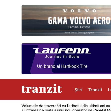
Știri
Tranzit
L
Volumele de traversări cu feribotul din ultimii ani 
Abonamente
Publicitate
Contact
și intrarea pe piața a unui nou operator pe Canalul M