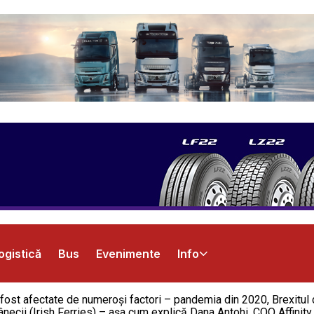
ogistică
Bus
Evenimente
Info
au fost afectate de numeroși factori – pandemia din 2020, Brexitul
ânecii (Irish Ferries) – așa cum explică Dana Antohi, COO Affinity