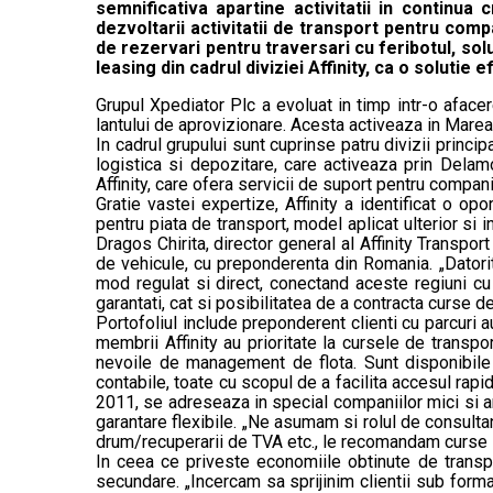
semnificativa apartine activitatii in continu
dezvoltarii activitatii de transport pentru compa
de rezervari pentru traversari cu feribotul, solu
leasing din cadrul diviziei Affinity, ca o soluti
Grupul Xpediator Plc a evoluat in timp intr-o aface
lantului de aprovizionare. Acesta activeaza in Marea
In cadrul grupului sunt cuprinse patru divizii princ
logistica si depozitare, care activeaza prin Delam
Affinity, care ofera servicii de suport pentru compa
Gratie vastei expertize, Affinity a identificat o op
pentru piata de transport, model aplicat ulterior si
Dragos Chirita, director general al Affinity Transpo
de vehicule, cu preponderenta din Romania. „Datorita
mod regulat si direct, conectand aceste regiuni cu 
garantati, cat si posibilitatea de a contracta curse de 
Portofoliul include preponderent clienti cu parcuri a
membrii Affinity au prioritate la cursele de transpo
nevoile de management de flota. Sunt disponibile se
contabile, toate cu scopul de a facilita accesul rapid 
2011, se adreseaza in special companiilor mici si are
garantare flexibile. „Ne asumam si rolul de consultan
drum/recuperarii de TVA etc., le recomandam curse si
In ceea ce priveste economiile obtinute de transport
secundare. „Incercam sa sprijinim clientii sub forma