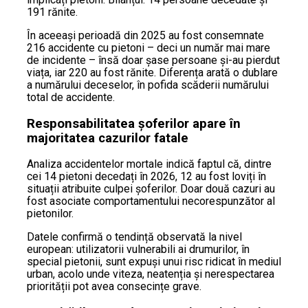
191 rănite.
În aceeași perioadă din 2025 au fost consemnate
216 accidente cu pietoni – deci un număr mai mare
de incidente – însă doar șase persoane și-au pierdut
viața, iar 220 au fost rănite. Diferența arată o dublare
a numărului deceselor, în pofida scăderii numărului
total de accidente.
Responsabilitatea șoferilor apare în
majoritatea cazurilor fatale
Analiza accidentelor mortale indică faptul că, dintre
cei 14 pietoni decedați în 2026, 12 au fost loviți în
situații atribuite culpei șoferilor. Doar două cazuri au
fost asociate comportamentului necorespunzător al
pietonilor.
Datele confirmă o tendință observată la nivel
european: utilizatorii vulnerabili ai drumurilor, în
special pietonii, sunt expuși unui risc ridicat în mediul
urban, acolo unde viteza, neatenția și nerespectarea
priorității pot avea consecințe grave.