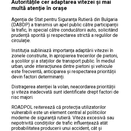
Autoritățile cer adaptarea vitezei și mai
multă atenție în orașe
Agenția de Stat pentru Siguranța Rutieră din Bulgaria
(DABDP) a transmis un apel public către participanții
la trafic, în special către conducătorii auto, solicitând
prudență sporită și respectarea strictă a regulilor de
circulație.
Instituția subliniază importanța adaptării vitezei în
zonele construite, în apropierea trecerilor de pietoni,
a școlilor și a stațiilor de transport public. În mediul
urban, unde interacțiunea dintre pietoni și vehicule
este frecventă, anticiparea și respectarea priorității
devin factori determinanți.
Distragerea atenției la volan, neacordarea priorității
și viteza inadecvată sunt identificate drept factori de
risc majori.
ROADPOL reiterează că protecția utilizatorilor
vulnerabili este un element central al politicilor
moderne de siguranță rutieră. Viteza excesivă sau
nepotrivită condițiilor de trafic influențează atât
probabilitatea producerii unui accident, cât și