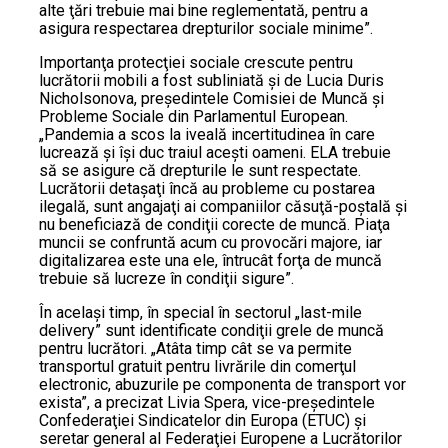
alte ţări trebuie mai bine reglementată, pentru a
asigura respectarea drepturilor sociale minime”.
Importanţa protecţiei sociale crescute pentru
lucrătorii mobili a fost subliniată şi de Lucia Duris
Nicholsonova, preşedintele Comisiei de Muncă şi
Probleme Sociale din Parlamentul European.
„Pandemia a scos la iveală incertitudinea în care
lucrează şi îşi duc traiul aceşti oameni. ELA trebuie
să se asigure că drepturile le sunt respectate.
Lucrătorii detaşaţi încă au probleme cu postarea
ilegală, sunt angajaţi ai companiilor căsuţă-poştală şi
nu beneficiază de condiţii corecte de muncă. Piaţa
muncii se confruntă acum cu provocări majore, iar
digitalizarea este una ele, întrucât forţa de muncă
trebuie să lucreze în condiţii sigure”.
În acelaşi timp, în special în sectorul „last-mile
delivery” sunt identificate condiţii grele de muncă
pentru lucrători. „Atâta timp cât se va permite
transportul gratuit pentru livrările din comerţul
electronic, abuzurile pe componenta de transport vor
exista”, a precizat Livia Spera, vice-preşedintele
Confederaţiei Sindicatelor din Europa (ETUC) şi
seretar general al Federaţiei Europene a Lucrătorilor