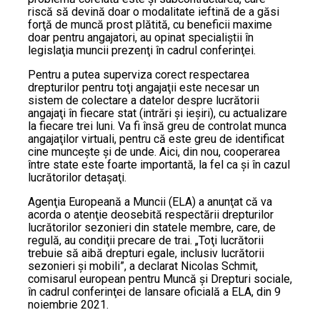
riscă să devină doar o modalitate ieftină de a găsi
forţă de muncă prost plătită, cu beneficii maxime
doar pentru angajatori, au opinat specialiştii în
legislaţia muncii prezenţi în cadrul conferinţei.
Pentru a putea superviza corect respectarea
drepturilor pentru toţi angajaţii este necesar un
sistem de colectare a datelor despre lucrătorii
angajaţi în fiecare stat (intrări şi ieşiri), cu actualizare
la fiecare trei luni. Va fi însă greu de controlat munca
angajaţilor virtuali, pentru că este greu de identificat
cine munceşte şi de unde. Aici, din nou, cooperarea
între state este foarte importantă, la fel ca şi în cazul
lucrătorilor detaşaţi.
Agenţia Europeană a Muncii (ELA) a anunţat că va
acorda o atenţie deosebită respectării drepturilor
lucrătorilor sezonieri din statele membre, care, de
regulă, au condiţii precare de trai. „Toţi lucrătorii
trebuie să aibă drepturi egale, inclusiv lucrătorii
sezonieri şi mobili”, a declarat Nicolas Schmit,
comisarul european pentru Muncă şi Drepturi sociale,
în cadrul conferinţei de lansare oficială a ELA, din 9
noiembrie 2021.