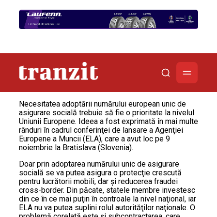
Necesitatea adoptării numărului european unic de
asigurare socială trebuie să fie o prioritate la nivelul
Uniunii Europene. Ideea a fost exprimată în mai multe
rânduri în cadrul conferinţei de lansare a Agenţiei
Europene a Muncii (ELA), care a avut loc pe 9
noiembrie la Bratislava (Slovenia).
Doar prin adoptarea numărului unic de asigurare
socială se va putea asigura o protecţie crescută
pentru lucrătorii mobili, dar şi reducerea fraudei
cross-border. Din păcate, statele membre investesc
din ce în ce mai puţin în controale la nivel naţional, iar
ELA nu va putea suplini rolul autorităţilor naţionale. O
problemă corelată este şi subcontractarea, care