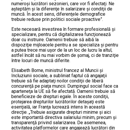
numeroşi lucrători sezonieri, care vor fi afectaţi. Ne
aşteptăm şi la diferenţe în salarizare şi condiţii de
muncă. În acest sens, diferenţele demografice
trebuie reduse prin politici sociale proactive”.
Este necesară investirea în formare profesională şi
specializare, pentru că digitalizarea funcţionează
doar cu instruire. Oamenii trebuie să aibă la
dispoziţie mijloacele pentru a se specializa şi pentru
a putea trece mai uşor de la un loc de lucru la altul,
astfel încât să nu mai vorbim de şomaj, ci de tranziţie
între locuri de muncă diferite.
Elisabeth Borne, ministrul francez al Muncii şi
Incluziunii sociale, a subliniat faptul că angajaţii
trebuie să fie adaptaţi noilor condiţii de liberă
concurenţă pe piaţa muncii. Dumpingul social face ca
aparteneţa la UE să fie afectată. Oamenii trebuie să
beneficieze de drepturi egale. În aceste condiţii,
protejarea drepturilor lucrătorilor detaşaţi este
esenţială, iar Franţa lucrează intens în această
direcţie. „Trebuie asigurate drepturi minime şi aici
este importantă directiva salariului minim, precum şi
transparenţă privind salarizarea. De asemenea,
activitatea platformelor care angajează lucrători din