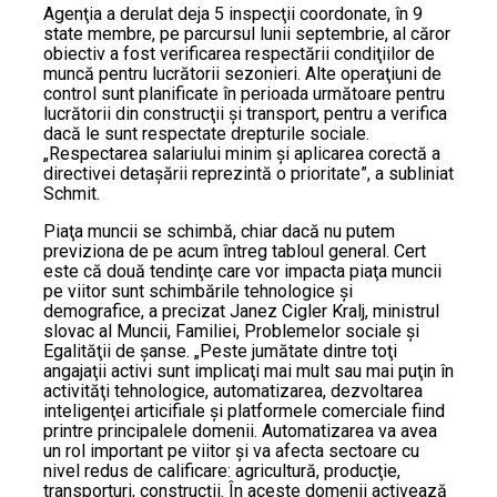
Agenţia a derulat deja 5 inspecţii coordonate, în 9
state membre, pe parcursul lunii septembrie, al căror
obiectiv a fost verificarea respectării condiţiilor de
muncă pentru lucrătorii sezonieri. Alte operaţiuni de
control sunt planificate în perioada următoare pentru
lucrătorii din construcţii şi transport, pentru a verifica
dacă le sunt respectate drepturile sociale.
„Respectarea salariului minim şi aplicarea corectă a
directivei detaşării reprezintă o prioritate”, a subliniat
Schmit.
Piaţa muncii se schimbă, chiar dacă nu putem
previziona de pe acum întreg tabloul general. Cert
este că două tendinţe care vor impacta piaţa muncii
pe viitor sunt schimbările tehnologice şi
demografice, a precizat Janez Cigler Kralj, ministrul
slovac al Muncii, Familiei, Problemelor sociale şi
Egalităţii de şanse. „Peste jumătate dintre toţi
angajaţii activi sunt implicaţi mai mult sau mai puţin în
activităţi tehnologice, automatizarea, dezvoltarea
inteligenţei articifiale şi platformele comerciale fiind
printre principalele domenii. Automatizarea va avea
un rol important pe viitor şi va afecta sectoare cu
nivel redus de calificare: agricultură, producţie,
transporturi, construcţii. În aceste domenii activează