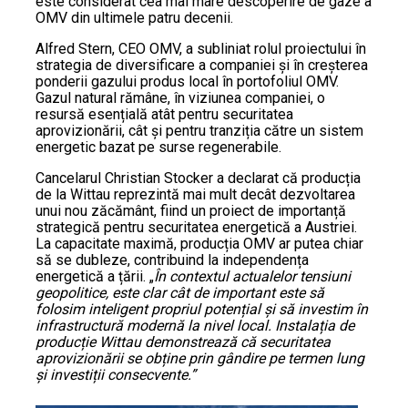
este considerat cea mai mare descoperire de gaze a
OMV din ultimele patru decenii.
Alfred Stern, CEO OMV, a subliniat rolul proiectului în
strategia de diversificare a companiei și în creșterea
ponderii gazului produs local în portofoliul OMV.
Gazul natural rămâne, în viziunea companiei, o
resursă esențială atât pentru securitatea
aprovizionării, cât și pentru tranziția către un sistem
energetic bazat pe surse regenerabile.
Cancelarul Christian Stocker a declarat că producția
de la Wittau reprezintă mai mult decât dezvoltarea
unui nou zăcământ, fiind un proiect de importanță
strategică pentru securitatea energetică a Austriei.
La capacitate maximă, producția OMV ar putea chiar
să se dubleze, contribuind la independența
energetică a țării. „
În contextul actualelor tensiuni
geopolitice, este clar cât de important este să
folosim inteligent propriul potențial și să investim în
infrastructură modernă la nivel local. Instalația de
producție Wittau demonstrează că securitatea
aprovizionării se obține prin gândire pe termen lung
și investiții consecvente.”