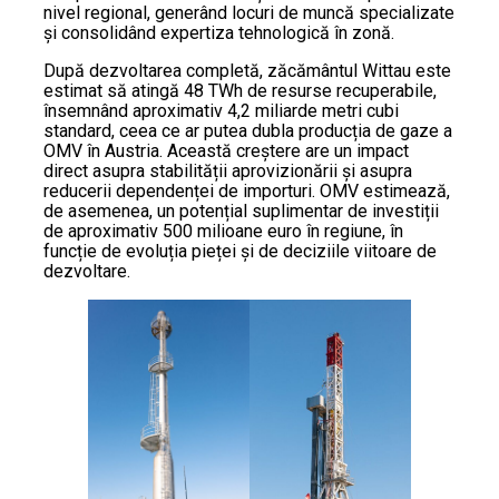
nivel regional, generând locuri de muncă specializate
și consolidând expertiza tehnologică în zonă.
După dezvoltarea completă, zăcământul Wittau este
estimat să atingă 48 TWh de resurse recuperabile,
însemnând aproximativ 4,2 miliarde metri cubi
standard, ceea ce ar putea dubla producția de gaze a
OMV în Austria. Această creștere are un impact
direct asupra stabilității aprovizionării și asupra
reducerii dependenței de importuri. OMV estimează,
de asemenea, un potențial suplimentar de investiții
de aproximativ 500 milioane euro în regiune, în
funcție de evoluția pieței și de deciziile viitoare de
dezvoltare.