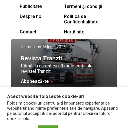
Publicitate
Termeni și condiții
Despre noi
Politica de
Confidentialitate
Contact
Hartă site
Ultimul număr:
Iunie 2026
Revista Tranzit
Rămâi la curent cu ultimele ediții ale
revistei Tranzit
Abonează-te
Acest website foloseste cookie-uri
© Toate drepturile
Design by
High Contrast
Folosim cookie-uri pentru a-ti imbunatati experienta pe
rezervate Trafic Media
and development by
Neo
website tinand minte preferintele tale de navigare. Apasand
2026
Vision Technologies
pe butonul accept iti dai acordul pentru folosirea tuturor
cookie-urilor.