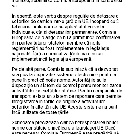
membre, subliniază Comisia Europeană în scrisoarea
sa.
În esență, este vorba despre regulile de detașare a
șoferilor de camion într-o țară din UE. Începând cu 2
februarie, noile norme se aplică atât curselor
individuale, cât și detașărilor permanente. Comisia
Europeană se plânge că nu a primit încă confirmarea
din partea tuturor statelor membre că noile
reglementări au fost implementate în legislația
națională, fără a nominaliza țările care nu au
implementat încă legislația europeană.
Pe de altă parte, Comisia subliniază că a dezvoltat
și a pus la dispoziție sisteme electronice pentru a
pune în practică noile norme. Autoritățile au la
dispoziție un sistem de control pentru monitorizarea
activităților societăților străine. Pentru companiile de
transport, există un sistem de raportare care permite
înregistrarea în țările de origine a activităților
șoferilor în alte țări ale UE. Aceste sisteme nu sunt
încă utilizate de toate țările.
Scrisoarea precizează clar că nerespectarea noilor
norme constituie o încălcare a legislației UE. Dacă
este necesar, Comisia Europeană este pregătită să