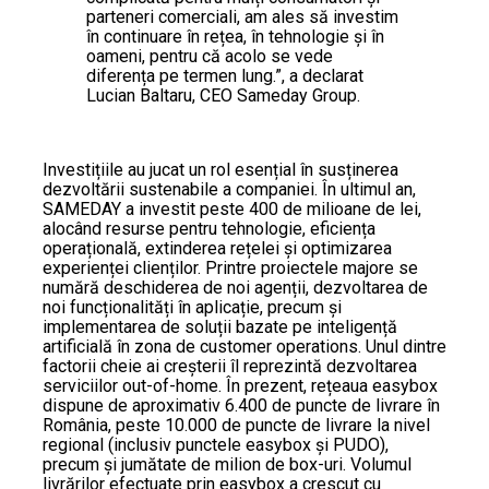
parteneri comerciali, am ales să investim
în continuare în rețea, în tehnologie și în
oameni, pentru că acolo se vede
diferența pe termen lung.”, a declarat
Lucian Baltaru, CEO Sameday Group.
Investițiile au jucat un rol esențial în susținerea
dezvoltării sustenabile a companiei. În ultimul an,
SAMEDAY a investit peste 400 de milioane de lei,
alocând resurse pentru tehnologie, eficiența
operațională, extinderea rețelei și optimizarea
experienței clienților. Printre proiectele majore se
numără deschiderea de noi agenții, dezvoltarea de
noi funcționalități în aplicație, precum și
implementarea de soluții bazate pe inteligență
artificială în zona de customer operations. Unul dintre
factorii cheie ai creșterii îl reprezintă dezvoltarea
serviciilor out-of-home. În prezent, rețeaua easybox
dispune de aproximativ 6.400 de puncte de livrare în
România, peste 10.000 de puncte de livrare la nivel
regional (inclusiv punctele easybox și PUDO),
precum și jumătate de milion de box-uri. Volumul
livrărilor efectuate prin easybox a crescut cu