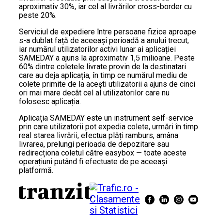
aproximativ 30%, iar cel al livrărilor cross-border cu
peste 20%.
Serviciul de expediere între persoane fizice aproape
s-a dublat față de aceeași perioadă a anului trecut,
iar numărul utilizatorilor activi lunar ai aplicației
SAMEDAY a ajuns la aproximativ 1,5 milioane. Peste
60% dintre coletele livrate provin de la destinatari
care au deja aplicația, în timp ce numărul mediu de
colete primite de la acești utilizatorii a ajuns de cinci
ori mai mare decât cel al utilizatorilor care nu
folosesc aplicația.
Aplicația SAMEDAY este un instrument self-service
prin care utilizatorii pot expedia colete, urmări în timp
real starea livrării, efectua plăți ramburs, amâna
livrarea, prelungi perioada de depozitare sau
redirecționa coletul către easybox — toate aceste
operațiuni putând fi efectuate de pe aceeași
platformă.