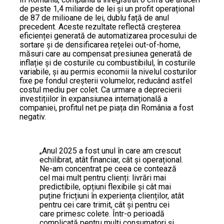
de peste 1,4 miliarde de lei și un profit operațional
de 87 de milioane de lei, dublu față de anul
precedent. Aceste rezultate reflectă creșterea
eficienței generată de automatizarea procesului de
sortare și de densificarea rețelei out-of-home,
măsuri care au compensat presiunea generată de
inflație și de costurile cu combustibilul, în costurile
variabile, și au permis economii la nivelul costurilor
fixe pe fondul creșterii volumelor, reducând astfel
costul mediu per colet. Ca urmare a deprecierii
investițiilor în expansiunea internațională a
companiei, profitul net pe piața din România a fost
negativ.
„Anul 2025 a fost unul în care am crescut
echilibrat, atât financiar, cât și operațional.
Ne-am concentrat pe ceea ce contează
cel mai mult pentru clienți: livrări mai
predictibile, opțiuni flexibile și cât mai
puține fricțiuni în experiența clienților, atât
pentru cei care trimit, cât și pentru cei
care primesc colete. Într-o perioadă
complicată pentru mulți consumatori și