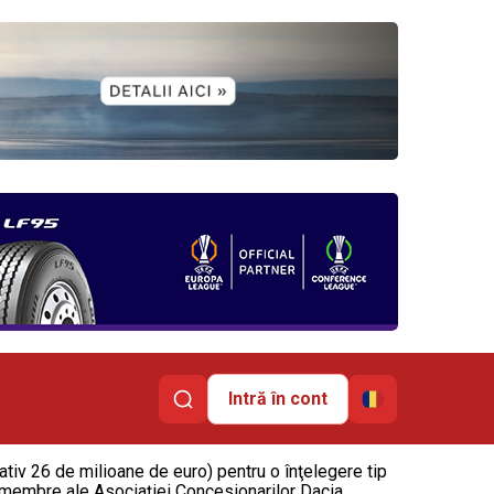
Intră în cont
tiv 26 de milioane de euro) pentru o înţelegere tip
t membre ale Asociaţiei Concesionarilor Dacia,