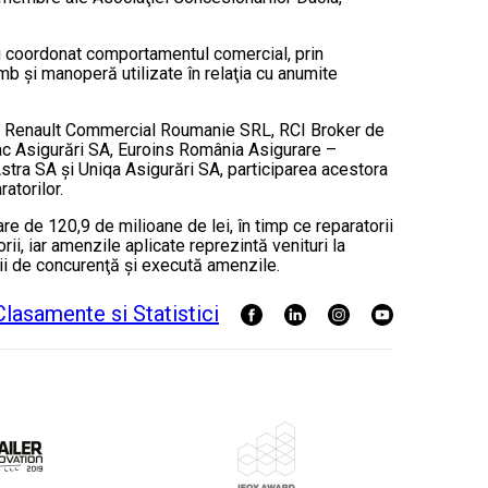
au coordonat comportamentul comercial, prin
mb şi manoperă utilizate în relaţia cu anumite
ecum Renault Commercial Roumanie SRL, RCI Broker de
ac Asigurări SA, Euroins România Asigurare –
ra SA şi Uniqa Asigurări SA, participarea acestora
atorilor.
e de 120,9 de milioane de lei, în timp ce reparatorii
ii, iar amenzile aplicate reprezintă venituri la
ţii de concurenţă şi execută amenzile.