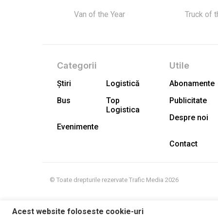
Van of the Year
Truck of 
Categorii
Utile
Știri
Logistică
Abonamente
Bus
Top
Publicitate
Logistica
Despre noi
Evenimente
Contact
© Toate drepturile rezervate Trafic Media 2026
Acest website foloseste cookie-uri