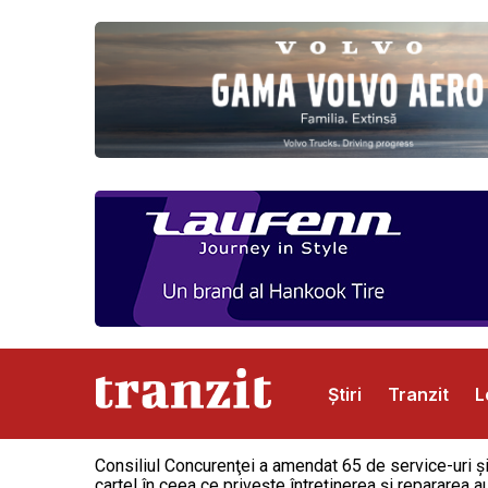
Știri
Tranzit
L
Consiliul Concurenţei a amendat 65 de service-uri şi
Abonamente
Publicitate
Contact
cartel în ceea ce priveşte întreţinerea şi repararea