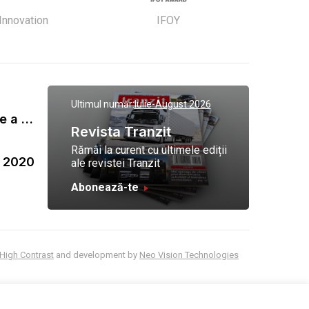
 Innovation
IFOY
Ultimul număr:
Iulie-August 2026
Gala Tranzit de premiere a celor mai eficienti operatori de transport marfa 2023
Revista Tranzit
Rămâi la curent cu ultimele ediții
a 2020
ale revistei Tranzit
Abonează-te
High Contrast
and development by
Neo Vision Technologies