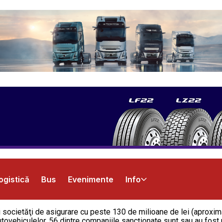
ogistică
Bus
Evenimente
Info
 societăţi de asigurare cu peste 130 de milioane de lei (aproxima
 autovehiculelor. 56 dintre companiile sancţionate sunt sau au fos