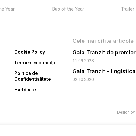
the Year
Bus of the Year
Trailer
Cele mai citite articole
Cookie Policy
11.09.2023
Termeni și condiții
Gala Tranzit – Logistic
Politica de
Confidentialitate
02.10.2020
Hartă site
Design by