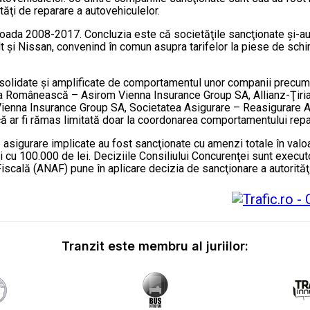
ităţi de reparare a autovehiculelor.
erioada 2008-2017. Concluzia este că societăţile sancţionate şi-
t şi Nissan, convenind în comun asupra tarifelor la piese de schi
, consolidate şi amplificate de comportamentul unor companii pr
ea Românească – Asirom Vienna Insurance Group SA, Allianz-Ţiri
enna Insurance Group SA, Societatea Asigurare – Reasigurare Ast
 ar fi rămas limitată doar la coordonarea comportamentului repar
igurare implicate au fost sancţionate cu amenzi totale în valoar
 cu 100.000 de lei. Deciziile Consiliului Concurenţei sunt executor
iscală (ANAF) pune în aplicare decizia de sancţionare a autorită
Tranzit este membru al juriilor: