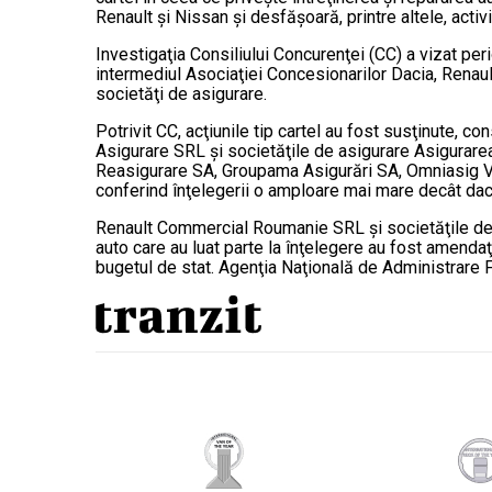
Renault şi Nissan şi desfăşoară, printre altele, activ
Investigaţia Consiliului Concurenţei (CC) a vizat p
intermediul Asociaţiei Concesionarilor Dacia, Renaul
societăţi de asigurare.
Potrivit CC, acţiunile tip cartel au fost susţinute
Asigurare SRL şi societăţile de asigurare Asigurar
Reasigurare SA, Groupama Asigurări SA, Omniasig Vi
conferind înţelegerii o amploare mai mare decât dacă
Renault Commercial Roumanie SRL şi societăţile de as
auto care au luat parte la înţelegere au fost amendaţi
bugetul de stat. Agenţia Naţională de Administrare F