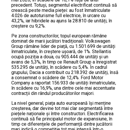
precedent. Totuși, segmentul electrificat continuă să
crească peste media pieței: au fost înmatriculate
4.026 de autoturisme full electrice, în urcare cu
43,2%, iar hibridele au ajuns la 28.810 de unități, în
creștere cu 9,2%.
Pe zona constructorilor, topul european rămâne
dominat de marii jucători tradiționali. Volkswagen
Group rămâne lider de piață, cu 1.501.699 de unități
înmatriculate, în creștere ușoară, de 1%. Stellantis
ocupă poziția a doua, cu 905.444 de unități și un
avans de 5,3%, în timp ce Renault Group a înregistrat
535.295 de unități, în scădere cu 5,4%. În cadrul
grupului, Dacia a contribuit cu 218.392 de unități, însă
a consemnat o scădere de 12,4%. Ford Motor
Company a raportat 156.933 de unități înmatriculate,
în scădere cu 16,9%, una dintre cele mai accentuate
contracții din rândul producătorilor majori.
La nivel general, piața auto europeană își menține
creșterea, dar devine tot mai clar segmentată între
piețele naționale și între constructori. Electrificarea
continuă să fie principalul motor de expansiune, în
timp ce diferențele de performanță dintre jucătorii
mari indică o competiție tot mai intensă într-o