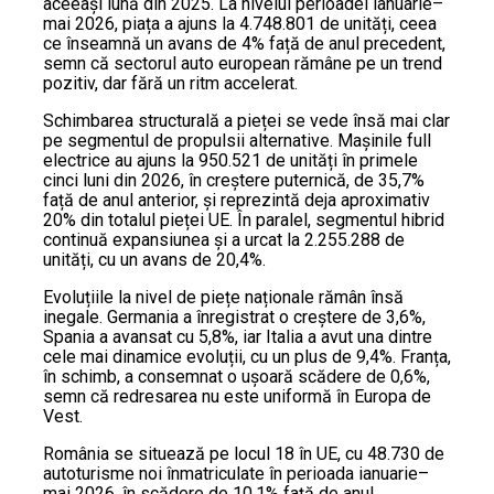
aceeași lună din 2025. La nivelul perioadei ianuarie–
mai 2026, piața a ajuns la 4.748.801 de unități, ceea
ce înseamnă un avans de 4% față de anul precedent,
semn că sectorul auto european rămâne pe un trend
pozitiv, dar fără un ritm accelerat.
Schimbarea structurală a pieței se vede însă mai clar
pe segmentul de propulsii alternative. Mașinile full
electrice au ajuns la 950.521 de unități în primele
cinci luni din 2026, în creștere puternică, de 35,7%
față de anul anterior, și reprezintă deja aproximativ
20% din totalul pieței UE. În paralel, segmentul hibrid
continuă expansiunea și a urcat la 2.255.288 de
unități, cu un avans de 20,4%.
Evoluțiile la nivel de piețe naționale rămân însă
inegale. Germania a înregistrat o creștere de 3,6%,
Spania a avansat cu 5,8%, iar Italia a avut una dintre
cele mai dinamice evoluții, cu un plus de 9,4%. Franța,
în schimb, a consemnat o ușoară scădere de 0,6%,
semn că redresarea nu este uniformă în Europa de
Vest.
România se situează pe locul 18 în UE, cu 48.730 de
autoturisme noi înmatriculate în perioada ianuarie–
mai 2026, în scădere de 10,1% față de anul