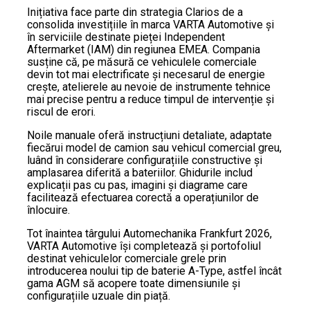
Inițiativa face parte din strategia Clarios de a
consolida investițiile în marca VARTA Automotive și
în serviciile destinate pieței Independent
Aftermarket (IAM) din regiunea EMEA. Compania
susține că, pe măsură ce vehiculele comerciale
devin tot mai electrificate și necesarul de energie
crește, atelierele au nevoie de instrumente tehnice
mai precise pentru a reduce timpul de intervenție și
riscul de erori.
Noile manuale oferă instrucțiuni detaliate, adaptate
fiecărui model de camion sau vehicul comercial greu,
luând în considerare configurațiile constructive și
amplasarea diferită a bateriilor. Ghidurile includ
explicații pas cu pas, imagini și diagrame care
facilitează efectuarea corectă a operațiunilor de
înlocuire.
Tot înaintea târgului Automechanika Frankfurt 2026,
VARTA Automotive își completează și portofoliul
destinat vehiculelor comerciale grele prin
introducerea noului tip de baterie A-Type, astfel încât
gama AGM să acopere toate dimensiunile și
configurațiile uzuale din piață.