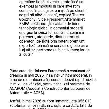
specifice fiecărui vehicul este încă un
exemplu al modului în care investim
continuu în soluții care îi ajută pe clienții
noștri să aibă succes”, explică Theres
Gosztonyi, Vice President Aftermarket
EMEA la Clarios. „În calitate de lider
tehnologic global în domeniul stocării
energiei la joasă tensiune, ne sprijinim
partenerii, atelierele, distribuitorii și
operatorii de flote prin baterii premium,
expertiză tehnică și servicii digitale care
îi ajută să performeze în activitatea lor de
zi cu zi.”
Piața auto din Uniunea Europeană a continuat să
crească în mai 2026, însă într-un ritm moderat, în
timp ce electrificarea își consolidează rapid poziția
în mixul de vânzări, potrivit analizei realizate de
ACAROM (Asociația Constructorilor Europeni de
Automobile – ACEA).
Astfel, în mai 2026 au fost înmatriculate 955.013
autoturisme noi în UE, în creștere cu 3,2% față de