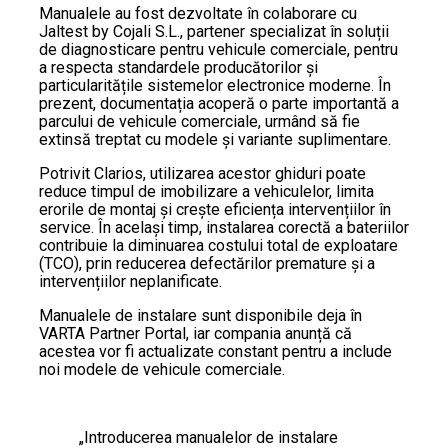
Manualele au fost dezvoltate în colaborare cu
Jaltest by Cojali S.L., partener specializat în soluții
de diagnosticare pentru vehicule comerciale, pentru
a respecta standardele producătorilor și
particularitățile sistemelor electronice moderne. În
prezent, documentația acoperă o parte importantă a
parcului de vehicule comerciale, urmând să fie
extinsă treptat cu modele și variante suplimentare.
Potrivit Clarios, utilizarea acestor ghiduri poate
reduce timpul de imobilizare a vehiculelor, limita
erorile de montaj și crește eficiența intervențiilor în
service. În același timp, instalarea corectă a bateriilor
contribuie la diminuarea costului total de exploatare
(TCO), prin reducerea defectărilor premature și a
intervențiilor neplanificate.
Manualele de instalare sunt disponibile deja în
VARTA Partner Portal, iar compania anunță că
acestea vor fi actualizate constant pentru a include
noi modele de vehicule comerciale.
„Introducerea manualelor de instalare