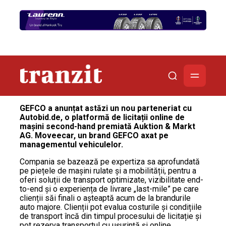
GEFCO a anunțat astăzi un nou parteneriat cu
Autobid.de, o platformă de licitații online de
mașini second-hand premiată Auktion & Markt
AG. Moveecar, un brand GEFCO axat pe
managementul vehiculelor.
Compania se bazează pe expertiza sa aprofundată
pe piețele de mașini rulate și a mobilității, pentru a
oferi soluții de transport optimizate, vizibilitate end-
to-end și o experiența de livrare „last-mile” pe care
clienții săi finali o așteaptă acum de la brandurile
auto majore. Clienții pot evalua costurile și condițiile
de transport încă din timpul procesului de licitație și
pot rezerva transportul cu ușurință și online.