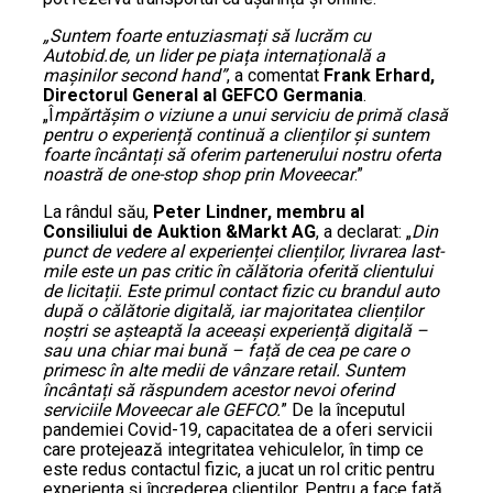
„Suntem foarte entuziasmați să lucrăm cu
Autobid.de, un lider pe piața internațională a
mașinilor second hand”
, a comentat
Frank Erhard,
Directorul General al GEFCO Germania
.
„Î
mpărtășim o viziune a unui serviciu de primă clasă
pentru o experiență continuă a clienților și suntem
foarte încântați să oferim partenerului nostru oferta
noastră de one-stop shop prin Moveecar
.”
La rândul său,
Peter Lindner, membru al
Consiliului de Auktion &Markt AG
, a declarat: „
Din
punct de vedere al experienței clienților, livrarea last-
mile este un pas critic în călătoria oferită clientului
de licitații. Este primul contact fizic cu brandul auto
după o călătorie digitală, iar majoritatea clienților
noștri se așteaptă la aceeași experiență digitală –
sau una chiar mai bună – față de cea pe care o
primesc în alte medii de vânzare retail. Suntem
încântați să răspundem acestor nevoi oferind
serviciile Moveecar ale GEFCO.
” De la începutul
pandemiei Covid-19, capacitatea de a oferi servicii
care protejează integritatea vehiculelor, în timp ce
este redus contactul fizic, a jucat un rol critic pentru
experiența și încrederea clienților. Pentru a face față