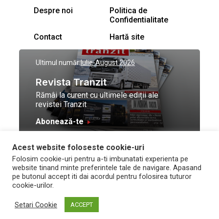
Despre noi
Politica de
Confidentialitate
Contact
Hartă site
Ultimul număr:
Iulie-August 2026
Revista Tranzit
Rămâi la curent cu ultimele ediții ale
revistei Tranzit
Abonează-te
Acest website foloseste cookie-uri
© Toate drepturile
Design by
High Contrast
Folosim cookie-uri pentru a-ti imbunatati experienta pe
rezervate Trafic Media
and development by
Neo
website tinand minte preferintele tale de navigare. Apasand
2026
Vision Technologies
pe butonul accept iti dai acordul pentru folosirea tuturor
cookie-urilor.
Setari Cookie
ACCEPT