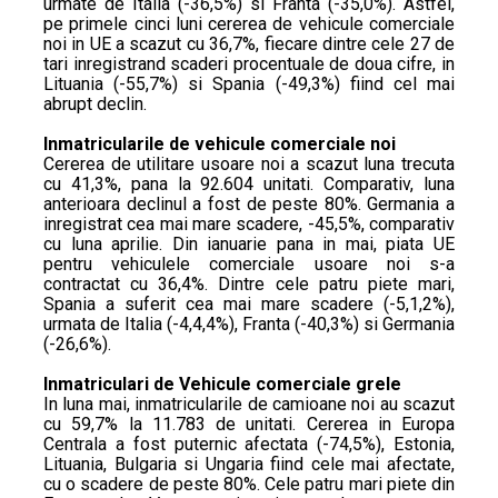
urmate de Italia (-36,5%) si Franta (-35,0%). Astfel,
pe primele cinci luni cererea de vehicule comerciale
noi in UE a scazut cu 36,7%, fiecare dintre cele 27 de
tari inregistrand scaderi procentuale de doua cifre, in
Lituania (-55,7%) si Spania (-49,3%) fiind cel mai
abrupt declin.
Inmatricularile de vehicule comerciale noi
Cererea de utilitare usoare noi a scazut luna trecuta
cu 41,3%, pana la 92.604 unitati. Comparativ, luna
anterioara declinul a fost de peste 80%. Germania a
inregistrat cea mai mare scadere, -45,5%, comparativ
cu luna aprilie. Din ianuarie pana in mai, piata UE
pentru vehiculele comerciale usoare noi s-a
contractat cu 36,4%. Dintre cele patru piete mari,
Spania a suferit cea mai mare scadere (-5,1,2%),
urmata de Italia (-4,4,4%), Franta (-40,3%) si Germania
(-26,6%).
Inmatriculari de Vehicule comerciale grele
In luna mai, inmatricularile de camioane noi au scazut
cu 59,7% la 11.783 de unitati. Cererea in Europa
Centrala a fost puternic afectata (-74,5%), Estonia,
Lituania, Bulgaria si Ungaria fiind cele mai afectate,
cu o scadere de peste 80%. Cele patru mari piete din