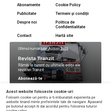
Abonamente
Cookie Policy
Publicitate
Termeni și condiții
Despre noi
Politica de
Confidentialitate
Contact
Hartă site
Ultimul număr:
Iulie-August 2026
Revista Tranzit
Rămâi la curent cu ultimele ediții ale
revistei Tranzit
Abonează-te
Acest website foloseste cookie-uri
© Toate drepturile
Design by
High Contrast
Folosim cookie-uri pentru a-ti imbunatati experienta pe
rezervate Trafic Media
and development by
Neo
website tinand minte preferintele tale de navigare. Apasand
2026
Vision Technologies
pe butonul accept iti dai acordul pentru folosirea tuturor
cookie-urilor.