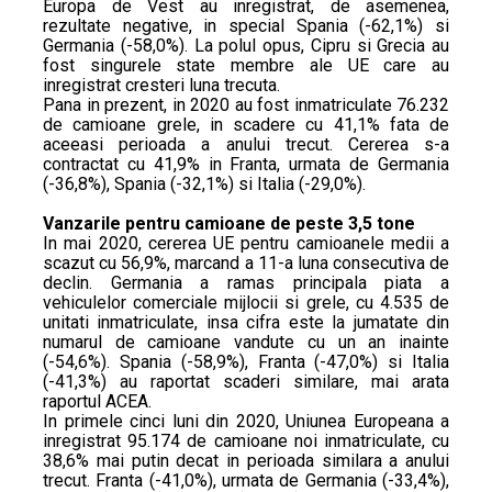
Europa de Vest au inregistrat, de asemenea,
rezultate negative, in special Spania (-62,1%) si
Germania (-58,0%). La polul opus, Cipru si Grecia au
fost singurele state membre ale UE care au
inregistrat cresteri luna trecuta.
Pana in prezent, in 2020 au fost inmatriculate 76.232
de camioane grele, in scadere cu 41,1% fata de
aceeasi perioada a anului trecut. Cererea s-a
contractat cu 41,9% in Franta, urmata de Germania
(-36,8%), Spania (-32,1%) si Italia (-29,0%).
Vanzarile pentru camioane de peste 3,5 tone
In mai 2020, cererea UE pentru camioanele medii a
scazut cu 56,9%, marcand a 11-a luna consecutiva de
declin. Germania a ramas principala piata a
vehiculelor comerciale mijlocii si grele, cu 4.535 de
unitati inmatriculate, insa cifra este la jumatate din
numarul de camioane vandute cu un an inainte
(-54,6%). Spania (-58,9%), Franta (-47,0%) si Italia
(-41,3%) au raportat scaderi similare, mai arata
raportul ACEA.
In primele cinci luni din 2020, Uniunea Europeana a
inregistrat 95.174 de camioane noi inmatriculate, cu
38,6% mai putin decat in perioada similara a anului
trecut. Franta (-41,0%), urmata de Germania (-33,4%),