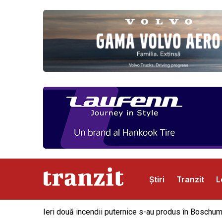
Știri
Tranzit
L
Ieri două incendii puternice s-au produs în Boschum
Abonamente
Publicitate
Contact