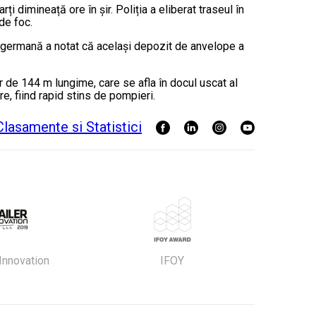
dimineață ore în șir. Poliția a eliberat traseul în
de foc.
sa germană a notat că același depozit de anvelope a
er de 144 m lungime, care se afla în docul uscat al
e, fiind rapid stins de pompieri.
 Innovation
IFOY