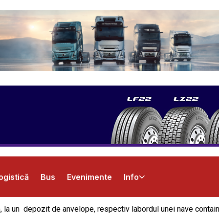
ogistică
Bus
Evenimente
Info
, la un depozit de anvelope, respectiv labordul unei nave conta