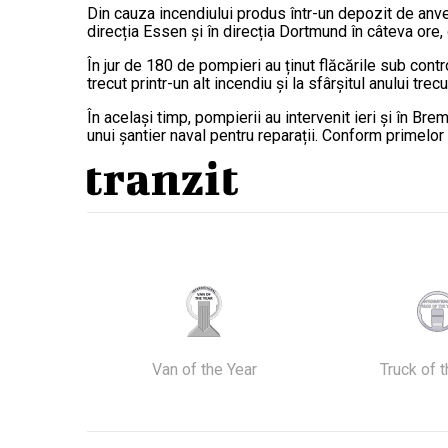
Din cauza incendiului produs într-un depozit de anve
direcția Essen și în direcția Dortmund în câteva ore
În jur de 180 de pompieri au ținut flăcările sub cont
trecut printr-un alt incendiu și la sfârșitul anului trecu
În același timp, pompierii au intervenit ieri și în B
unui șantier naval pentru reparații. Conform primelor 
Van of the Year
Truck of 