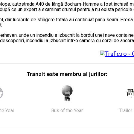
lope, autostrada A40 de lângă Bochum-Hamme a fost închisă marți 
, după ce un expert a examinat drumul pentru a nu exista pericole 
rol, dar lucrările de stingere totală au continuat până seara. Pre
t.
remerhaven, unde un incendiu a izbucnit la bordul unei nave contain
descoperiri, incendiul a izbucnit într-o cameră cu corzi de ancorar
Tranzit este membru al juriilor:
the Year
Bus of the Year
Trailer