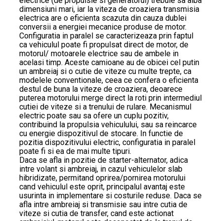
electrice (de propulsie si generatorul) trebuie sa aiba
dimensiuni mari, iar la viteza de croaziera transmisia
electrica are o eficienta scazuta din cauza dublei
conversii a energiei mecanice produse de motor.
Configuratia in paralel se caracterizeaza prin faptul
ca vehiculul poate fi propulsat direct de motor, de
motorul/ motoarele electrice sau de ambele in
acelasi timp. Aceste camioane au de obicei cel putin
un ambreiaj si o cutie de viteze cu multe trepte, ca
modelele conventionale, ceea ce confera o eficienta
destul de buna la viteze de croaziera, deoarece
puterea motorului merge direct la roti prin intermediul
cutiei de viteze si a trenului de rulare. Mecanismul
electric poate sau sa ofere un cuplu pozitiv,
contribuind la propulsia vehiculului, sau sa reincarce
cu energie dispozitivul de stocare. In functie de
pozitia dispozitivului electric, configuratia in paralel
poate fi si ea de mai multe tipuri.
Daca se afla in pozitie de starter-alternator, adica
intre volant si ambreiaj, in cazul vehiculelor slab
hibridizate, permitand oprirea/pornirea motorului
cand vehiculul este oprit, principalul avantaj este
usurinta in implementare si costurile reduse. Daca se
afla intre ambreiaj si transmisie sau intre cutia de
viteze si cutia de transfer, cand este actionat