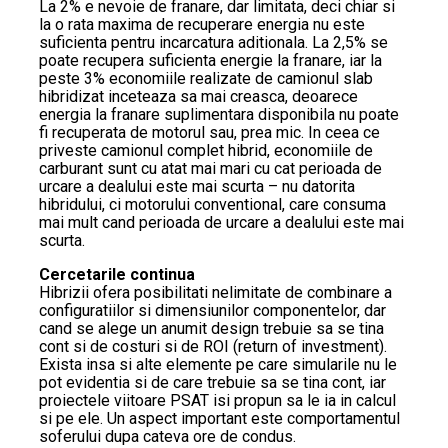
La 2% e nevoie de franare, dar limitata, deci chiar si
la o rata maxima de recuperare energia nu este
suficienta pentru incarcatura aditionala. La 2,5% se
poate recupera suficienta energie la franare, iar la
peste 3% economiile realizate de camionul slab
hibridizat inceteaza sa mai creasca, deoarece
energia la franare suplimentara disponibila nu poate
fi recuperata de motorul sau, prea mic. In ceea ce
priveste camionul complet hibrid, economiile de
carburant sunt cu atat mai mari cu cat perioada de
urcare a dealului este mai scurta – nu datorita
hibridului, ci motorului conventional, care consuma
mai mult cand perioada de urcare a dealului este mai
scurta.
Cercetarile continua
Hibrizii ofera posibilitati nelimitate de combinare a
configuratiilor si dimensiunilor componentelor, dar
cand se alege un anumit design trebuie sa se tina
cont si de costuri si de ROI (return of investment).
Exista insa si alte elemente pe care simularile nu le
pot evidentia si de care trebuie sa se tina cont, iar
proiectele viitoare PSAT isi propun sa le ia in calcul
si pe ele. Un aspect important este comportamentul
soferului dupa cateva ore de condus.