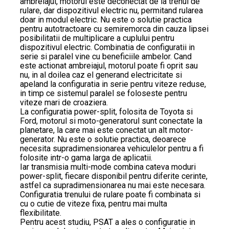
ambreiajul, motorul este deconectat de la trenul de
rulare, dar dispozitivul electric nu, permitand rularea
doar in modul electric. Nu este o solutie practica
pentru autotractoare cu semiremorca din cauza lipsei
posibilitatii de multiplicare a cuplului pentru
dispozitivul electric. Combinatia de configuratii in
serie si paralel vine cu beneficiile ambelor. Cand
este actionat ambreiajul, motorul poate fi oprit sau
nu, in al doilea caz el generand electricitate si
apeland la configuratia in serie pentru viteze reduse,
in timp ce sistemul paralel se foloseste pentru
viteze mari de croaziera.
La configuratia power-split, folosita de Toyota si
Ford, motorul si moto-generatorul sunt conectate la
planetare, la care mai este conectat un alt motor-
generator. Nu este o solutie practica, deoarece
necesita supradimensionarea vehiculelor pentru a fi
folosite intr-o gama larga de aplicatii.
Iar transmisia multi-mode combina cateva moduri
power-split, fiecare disponibil pentru diferite cerinte,
astfel ca supradimensionarea nu mai este necesara.
Configuratia trenului de rulare poate fi combinata si
cu o cutie de viteze fixa, pentru mai multa
flexibilitate.
Pentru acest studiu, PSAT a ales o configuratie in