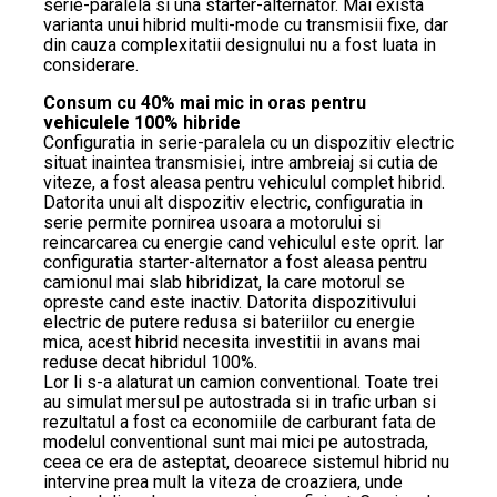
serie-paralela si una starter-alternator. Mai exista
varianta unui hibrid multi-mode cu transmisii fixe, dar
din cauza complexitatii designului nu a fost luata in
considerare.
Consum cu 40% mai mic in oras pentru
vehiculele 100% hibride
Configuratia in serie-paralela cu un dispozitiv electric
situat inaintea transmisiei, intre ambreiaj si cutia de
viteze, a fost aleasa pentru vehiculul complet hibrid.
Datorita unui alt dispozitiv electric, configuratia in
serie permite pornirea usoara a motorului si
reincarcarea cu energie cand vehiculul este oprit. Iar
configuratia starter-alternator a fost aleasa pentru
camionul mai slab hibridizat, la care motorul se
opreste cand este inactiv. Datorita dispozitivului
electric de putere redusa si bateriilor cu energie
mica, acest hibrid necesita investitii in avans mai
reduse decat hibridul 100%.
Lor li s-a alaturat un camion conventional. Toate trei
au simulat mersul pe autostrada si in trafic urban si
rezultatul a fost ca economiile de carburant fata de
modelul conventional sunt mai mici pe autostrada,
ceea ce era de asteptat, deoarece sistemul hibrid nu
intervine prea mult la viteza de croaziera, unde