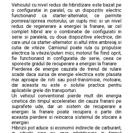
Vehiculul cu nivel redus de hibridizare este bazat pe
o configuratie in paralel, cu un dispozitiv electric
functionand ca starter-alternator, ce permite
pornirea/oprirea motorului, un cuplu mic si un nivel
redus de regenerare a energiei la franare, iar cel
complet hibrid are o combinatie de configuratii in
serie si paralela, cu doua dispozitive electrice, din
care unul ca starter-alternator si altul intre ambreiaj si
cutia de viteze. Camionul poate rula cu propulsie
electrica la viteze/puteri mici, motorul fie fiind oprit,
fie functionand in configuratia de serie, ceea ce
sporeste gradul de recuperare a energiei la franare.
Pierderea de energie cauzata de trenul de rulare
scade daca sursa de energie electrica este plasata
mai aproape de roti sau post-transmisie, motoare,
dar aceasta nu este o solutie practica pentru
aplicatiile grele din transporturi.
Un vehicul conventional pierde mult din energia
cinetica din timpul acceleratiei din cauza franarii pe
suprafete ude, dar un sistem de recuperare a
energiei la franare poate recupera o parte din
aceasta pierdere si reincarca sistemul de stocare a
energiei.
Hibrizii pot aduce si economii indirecte de carburant,