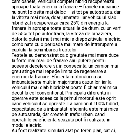
camioanele, vehiculul complet hibrid recupereaza
aproape toata energia la franare – franele mecanice
nu sunt folosite mai deloc – si tot pe autostrada, dar
la viteza mai mica, doar jumatate. Iar vehiculul slab
hibridizat recupereaza circa 25% din energia la
franare in aproape toate situatiile de drum, cu un varf
de 55% tot pe autostrada, la viteza de croaziera,
datorita puterii mult mai mici a dispozitivului electric,
combinate cu o perioada mai mare de intrerupere a
cuplului la schimbarea treptelor.
Testele au demonstrat ca o greutate mai mare duce
la forte mai mari de franare sau putere pentru
aceeasi decelerare si, in consecinta, un camion mai
greu atinge mai repede limita de regenerare a
energiei la franare. Eficienta motorului nu se
imbunatateste mult in majoritatea cazurilor, iar la
vehiculul mai slab hibridizat poate fi chiar mai mica
decat la cel conventional. Principala diferenta in
operare este aceea ca la primul motorul este oprit
cand vehiculul se opreste. La camionul 100% hibrid,
capacitatea de a imbunatati eficienta este mai mica
pe autostrada, dar creste in trafic urban, cand
operatiile cu eficienta scazuta pot fi realizate in
modul electric.
Au fost realizate simulari atat pe teren plan, cat si,