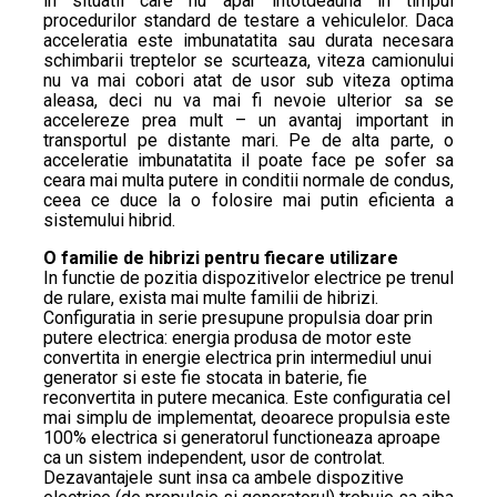
in situatii care nu apar intotdeauna in timpul
procedurilor standard de testare a vehiculelor. Daca
acceleratia este imbunatatita sau durata necesara
schimbarii treptelor se scurteaza, viteza camionului
nu va mai cobori atat de usor sub viteza optima
aleasa, deci nu va mai fi nevoie ulterior sa se
accelereze prea mult – un avantaj important in
transportul pe distante mari. Pe de alta parte, o
acceleratie imbunatatita il poate face pe sofer sa
ceara mai multa putere in conditii normale de condus,
ceea ce duce la o folosire mai putin eficienta a
sistemului hibrid.
O familie de hibrizi pentru fiecare utilizare
In functie de pozitia dispozitivelor electrice pe trenul
de rulare, exista mai multe familii de hibrizi.
Configuratia in serie presupune propulsia doar prin
putere electrica: energia produsa de motor este
convertita in energie electrica prin intermediul unui
generator si este fie stocata in baterie, fie
reconvertita in putere mecanica. Este configuratia cel
mai simplu de implementat, deoarece propulsia este
100% electrica si generatorul functioneaza aproape
ca un sistem independent, usor de controlat.
Dezavantajele sunt insa ca ambele dispozitive