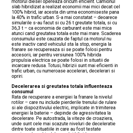
motorul diesel opereaza oricum eficient. Camionul
slab hibridizat a realizat economii mai mici decat cel
100% hibrid, iar acesta din urma economiseste pana
la 40% in trafic urban. S-a mai constatat – deoarece
simularile s-au facut si cu 26 t greutate totala, si cu
36,3 t – ca economia de carburant este mai mica
atunci cand greutatea totala este mai mare. Scaderea
consumului este cauzata de faptul ca motorul nu
este inactiv cand vehiculul sta la stop, energia la
franare se recupereaza si se poate folosi pentru
accesorii, iar pentru versiunea 100% hibrida
propulsia electrica se poate folosi in situatii de
incarcare redusa. Totusi, hibrizii sunt mai eficienti in
trafic urban, cu numeroase accelerari, decelerari si
opriri.
Decelerarea si greutatea totala influenteaza
consumul
Rata de recuperare a energiei la franare la nivelul
rotilor – care nu include pierderile trenului de rulare
si ale dispozitivului electric, implicate in trimiterea
energiei la baterie – depinde de agresivitatea la
decelerare. Pe autostrada, la viteze de croaziera,
unde sunt cele mai scazute niveluri de deceleratie
dintre toate situatiile in care au fost testate