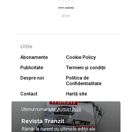
IFOY
Utile
Abonamente
Cookie Policy
Publicitate
Termeni și condiții
Despre noi
Politica de
Confidentialitate
Contact
Hartă site
Ultimul număr:
Iulie-August 2026
Revista Tranzit
Rămâi la curent cu ultimele ediții ale