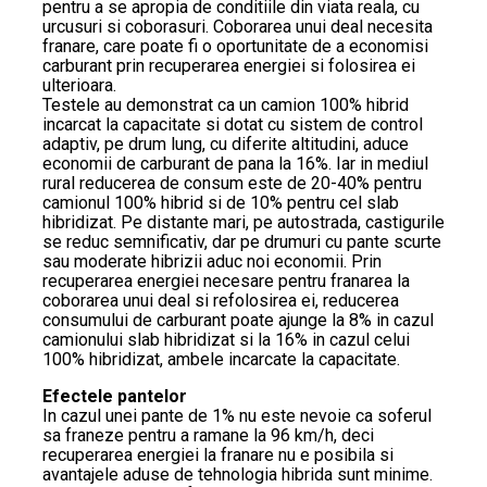
pentru a se apropia de conditiile din viata reala, cu
urcusuri si coborasuri. Coborarea unui deal necesita
franare, care poate fi o oportunitate de a economisi
carburant prin recuperarea energiei si folosirea ei
ulterioara.
Testele au demonstrat ca un camion 100% hibrid
incarcat la capacitate si dotat cu sistem de control
adaptiv, pe drum lung, cu diferite altitudini, aduce
economii de carburant de pana la 16%. Iar in mediul
rural reducerea de consum este de 20-40% pentru
camionul 100% hibrid si de 10% pentru cel slab
hibridizat. Pe distante mari, pe autostrada, castigurile
se reduc semnificativ, dar pe drumuri cu pante scurte
sau moderate hibrizii aduc noi economii. Prin
recuperarea energiei necesare pentru franarea la
coborarea unui deal si refolosirea ei, reducerea
consumului de carburant poate ajunge la 8% in cazul
camionului slab hibridizat si la 16% in cazul celui
100% hibridizat, ambele incarcate la capacitate.
Efectele pantelor
In cazul unei pante de 1% nu este nevoie ca soferul
sa franeze pentru a ramane la 96 km/h, deci
recuperarea energiei la franare nu e posibila si
avantajele aduse de tehnologia hibrida sunt minime.