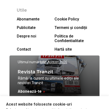
Utile
Abonamente
Cookie Policy
Publicitate
Termeni și condiții
Despre noi
Politica de
Confidentialitate
Contact
Hartă site
Ultimul număr:
Iulie-August 2026
Revista Tranzit
Rămâi la curent cu ultimele ediții ale
revistei Tranzit
Abonează-te
Acest website foloseste cookie-uri
© Toate drepturile
Design by
High Contrast