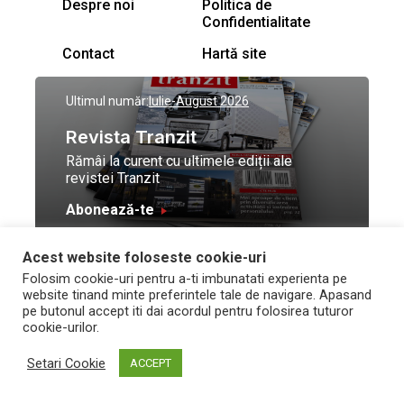
Despre noi
Politica de
Confidentialitate
Contact
Hartă site
Ultimul număr:
Iulie-August 2026
Revista Tranzit
Rămâi la curent cu ultimele ediții ale
revistei Tranzit
Abonează-te
Acest website foloseste cookie-uri
© Toate drepturile
Design by
High Contrast
Folosim cookie-uri pentru a-ti imbunatati experienta pe
rezervate Trafic Media
and development by
Neo
website tinand minte preferintele tale de navigare. Apasand
2026
Vision Technologies
pe butonul accept iti dai acordul pentru folosirea tuturor
cookie-urilor.
Setari Cookie
ACCEPT