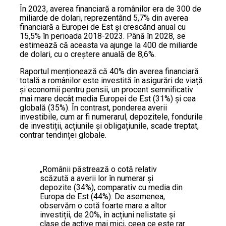
În 2023, averea financiară a românilor era de 300 de
miliarde de dolari, reprezentând 5,7% din averea
financiară a Europei de Est și crescând anual cu
15,5% în perioada 2018-2023. Până în 2028, se
estimează că aceasta va ajunge la 400 de miliarde
de dolari, cu o creștere anuală de 8,6%.
Raportul menționează că 40% din averea financiară
totală a românilor este investită în asigurări de viață
și economii pentru pensii, un procent semnificativ
mai mare decât media Europei de Est (31%) și cea
globală (35%). În contrast, ponderea averii
investibile, cum ar fi numerarul, depozitele, fondurile
de investiții, acțiunile și obligațiunile, scade treptat,
contrar tendinței globale.
„Românii păstrează o cotă relativ
scăzută a averii lor în numerar și
depozite (34%), comparativ cu media din
Europa de Est (44%). De asemenea,
observăm o cotă foarte mare a altor
investiții, de 20%, în acțiuni nelistate și
clase de active mai mici, ceea ce este rar