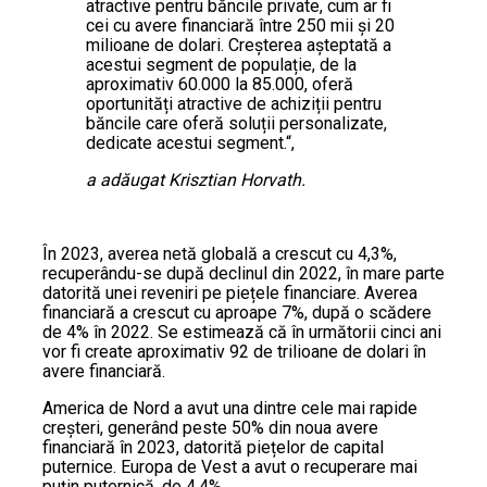
atractive pentru băncile private, cum ar fi
cei cu avere financiară între 250 mii și 20
milioane de dolari. Creșterea așteptată a
acestui segment de populație, de la
aproximativ 60.000 la 85.000, oferă
oportunități atractive de achiziții pentru
băncile care oferă soluții personalizate,
dedicate acestui segment.“,
a adăugat Krisztian Horvath.
În 2023, averea netă globală a crescut cu 4,3%,
recuperându-se după declinul din 2022, în mare parte
datorită unei reveniri pe piețele financiare. Averea
financiară a crescut cu aproape 7%, după o scădere
de 4% în 2022. Se estimează că în următorii cinci ani
vor fi create aproximativ 92 de trilioane de dolari în
avere financiară.
America de Nord a avut una dintre cele mai rapide
creșteri, generând peste 50% din noua avere
financiară în 2023, datorită piețelor de capital
puternice. Europa de Vest a avut o recuperare mai
puțin puternică, de 4,4%.