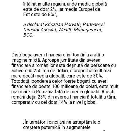
întâlnit în alte regiuni, unde media globală
este de doar 2%, iar media Europei de
Est este de 8%.”,
a declarat Krisztian Horvath, Partener și
Director Asociat, Wealth Management,
BCG.
Distribuția averii financiare în România arată o
imagine mixtă. Aproape jumătate din averea
financiară a românilor este deținută de persoane cu
active sub 250 mii de dolari, o proporție mult mai
mare decât media globală, care este de 30%.
Totodată, ponderea celor foarte bogați, cu averi
financiare de peste 100 milioane de dolari, este mult
mai mare în România față de media globală. Acești
români dețin 23% din averea financiară totală a țării,
comparativ cu cei doar 14% la nivel global.
„În următorii cinci ani ne așteptăm la o
creștere puternică în segmentele