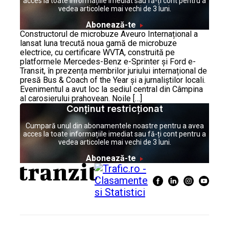
acces la toate informațiile imediat sau fă-ți cont pentru a
vedea articolele mai vechi de 3 luni.
Abonează-te
Constructorul de microbuze Aveuro Internațional a
lansat luna trecută noua gamă de microbuze
electrice, cu certificare WVTA, construită pe
platformele Mercedes-Benz e-Sprinter și Ford e-
Transit, în prezența membrilor juriului internațional de
presă Bus & Coach of the Year și a jurnaliștilor locali.
Evenimentul a avut loc la sediul central din Câmpina
al carosierului prahovean. Noile […]
Conținut restricționat
Cumpară unul din abonamentele noastre pentru a avea
acces la toate informațiile imediat sau fă-ți cont pentru a
vedea articolele mai vechi de 3 luni.
Abonează-te