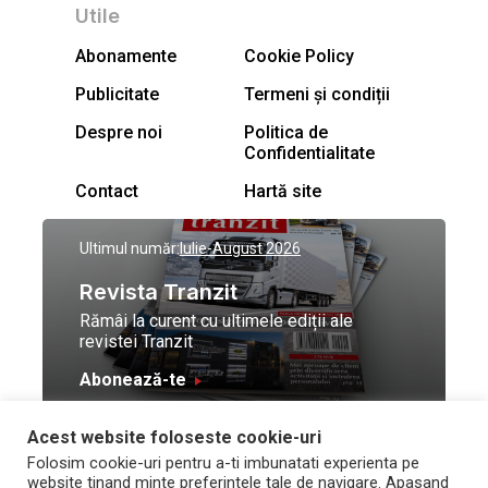
Utile
Abonamente
Cookie Policy
Publicitate
Termeni și condiții
Despre noi
Politica de
Confidentialitate
Contact
Hartă site
Ultimul număr:
Iulie-August 2026
Revista Tranzit
Rămâi la curent cu ultimele ediții ale
revistei Tranzit
Abonează-te
Acest website foloseste cookie-uri
© Toate drepturile
Design by
High Contrast
Folosim cookie-uri pentru a-ti imbunatati experienta pe
rezervate Trafic Media
and development by
Neo
website tinand minte preferintele tale de navigare. Apasand
2026
Vision Technologies