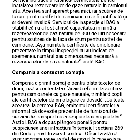
instalarea rezervoarelor de gaze naturale în camionul
său. Acestea sunt aparent prea mici, iar scutirea de
taxare pentru astfel de camioane nu ar fi justificată și
ar deveni invalidă. Serviciul de inspecție al BAG a
stabilit că nu a fost atinsă capacitatea minimă a
rezervoarelor de gaz natural de 300 de litri necesară
pentru scutirea de la taxa de drum pentru astfel de
camioane. „Așa-numitele certificate de omologare
prezentate în timpul inspecției nu au indicat, de
asemenea, numărul sau dimensiunea necesară a
rezervoarelor de gaze naturale“, arată BAG.
Compania a contestat somația
Compania a primit somație pentru plata taxelor de
drum, însă a contestat-o făcând referire la scutirea
pentru camioanele cu gaze naturale, trimițând copii
ale certificatelor de omologare ca dovadă. „Cu toate
acestea, la cererea BAG, emitentul certificatelor a
informat că dovezile prezentate de furnizorul de
servicii de transport nu corespundeau originalelor“.
Astfel, BAG a depus plângere penală pentru
suspiciunea unei infracțiuni în temeiul secțiunii 269
din Codul penal. În acest context, Oficiul arată că
sunt raportate toate astfel de cazuri în care există