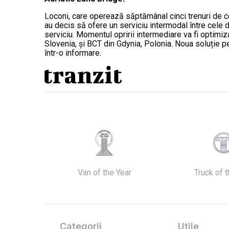
Loconi, care operează săptămânal cinci trenuri de cont
au decis să ofere un serviciu intermodal între cele d
serviciu. Momentul opririi intermediare va fi optimiza
Slovenia, și BCT din Gdynia, Polonia. Noua soluție pe
într-o informare.
Van of the Year
Truck of 
Categorii
Utile