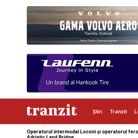
Știri
Tranzit
L
Operatorul intermodal Loconi și operatorul ferov
Abonamente
Publicitate
Contact
Adriatic Land Bridge.