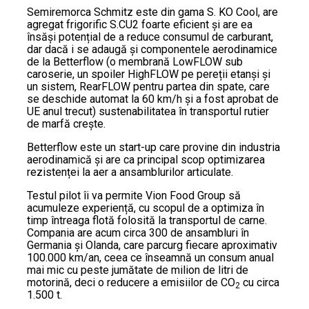
Semiremorca Schmitz este din gama S. KO Cool, are
agregat frigorific S.CU2 foarte eficient și are ea
însăși potențial de a reduce consumul de carburant,
dar dacă i se adaugă și componentele aerodinamice
de la Betterflow (o membrană LowFLOW sub
caroserie, un spoiler HighFLOW pe pereții etanși și
un sistem, RearFLOW pentru partea din spate, care
se deschide automat la 60 km/h și a fost aprobat de
UE anul trecut) sustenabilitatea în transportul rutier
de marfă crește.
Betterflow este un start-up care provine din industria
aerodinamică și are ca principal scop optimizarea
rezistenței la aer a ansamblurilor articulate.
Testul pilot îi va permite Vion Food Group să
acumuleze experiență, cu scopul de a optimiza în
timp întreaga flotă folosită la transportul de carne.
Compania are acum circa 300 de ansambluri în
Germania și Olanda, care parcurg fiecare aproximativ
100.000 km/an, ceea ce înseamnă un consum anual
mai mic cu peste jumătate de milion de litri de
motorină, deci o reducere a emisiilor de CO
cu circa
2
1.500 t.