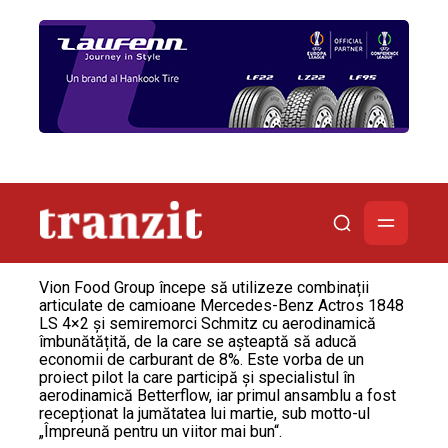
Vion Food Group începe să utilizeze combinații
articulate de camioane Mercedes-Benz Actros 1848
LS 4×2 și semiremorci Schmitz cu aerodinamică
îmbunătățită, de la care se așteaptă să aducă
economii de carburant de 8%. Este vorba de un
proiect pilot la care participă și specialistul în
aerodinamică Betterflow, iar primul ansamblu a fost
recepționat la jumătatea lui martie, sub motto-ul
„Împreună pentru un viitor mai bun“.