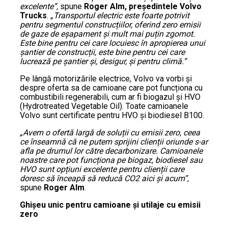
excelente”,
spune
Roger Alm, președintele Volvo
Trucks
.
„Transportul electric este foarte potrivit
pentru segmentul construcțiilor, oferind zero emisii
de gaze de eșapament și mult mai puțin zgomot.
Este bine pentru cei care locuiesc în apropierea unui
șantier de construcții, este bine pentru cei care
lucrează pe șantier și, desigur, și pentru climă.”
Pe lângă motorizările electrice, Volvo va vorbi și
despre oferta sa de camioane care pot funcționa cu
combustibili regenerabili, cum ar fi biogazul și HVO
(Hydrotreated Vegetable Oil). Toate camioanele
Volvo sunt certificate pentru HVO și biodiesel B100.
„Avem o ofertă largă de soluții cu emisii zero, ceea
ce înseamnă că ne putem sprijini clienții oriunde s-ar
afla pe drumul lor către decarbonizare. Camioanele
noastre care pot funcționa pe biogaz, biodiesel sau
HVO sunt opțiuni excelente pentru clienții care
doresc să înceapă să reducă CO2 aici și acum”,
spune
Roger Alm
.
Ghișeu unic pentru camioane și utilaje cu emisii
zero