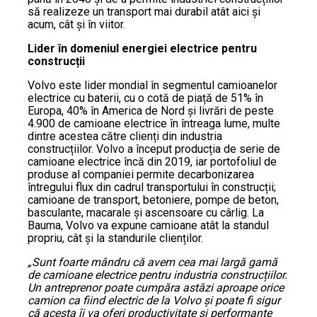
să realizeze un transport mai durabil atât aici și
acum, cât și în viitor.
Lider în domeniul energiei electrice pentru
construcții
Volvo este lider mondial în segmentul camioanelor
electrice cu baterii, cu o cotă de piață de 51% în
Europa, 40% în America de Nord și livrări de peste
4.900 de camioane electrice în întreaga lume, multe
dintre acestea către clienți din industria
construcțiilor. Volvo a început producția de serie de
camioane electrice încă din 2019, iar portofoliul de
produse al companiei permite decarbonizarea
întregului flux din cadrul transportului în construcții;
camioane de transport, betoniere, pompe de beton,
basculante, macarale și ascensoare cu cârlig. La
Bauma, Volvo va expune camioane atât la standul
propriu, cât și la standurile clienților.
„Sunt foarte mândru că avem cea mai largă gamă
de camioane electrice pentru industria construcțiilor.
Un antreprenor poate cumpăra astăzi aproape orice
camion ca fiind electric de la Volvo și poate fi sigur
că acesta îi va oferi productivitate și performanțe