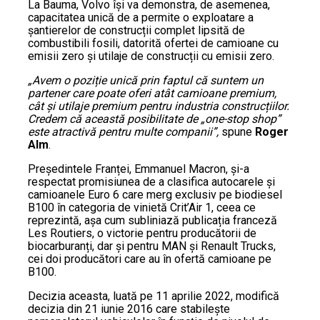
La Bauma, Volvo își va demonstra, de asemenea,
capacitatea unică de a permite o exploatare a
șantierelor de construcții complet lipsită de
combustibili fosili, datorită ofertei de camioane cu
emisii zero și utilaje de construcții cu emisii zero.
„Avem o poziție unică prin faptul că suntem un
partener care poate oferi atât camioane premium,
cât și utilaje premium pentru industria construcțiilor.
Credem că această posibilitate de „one-stop shop”
este atractivă pentru multe companii”,
spune
Roger
Alm
.
Președintele Franței, Emmanuel Macron, și-a
respectat promisiunea de a clasifica autocarele și
camioanele Euro 6 care merg exclusiv pe biodiesel
B100 în categoria de vinietă Crit’Air 1, ceea ce
reprezintă, așa cum subliniază publicația franceză
Les Routiers, o victorie pentru producătorii de
biocarburanți, dar și pentru MAN și Renault Trucks,
cei doi producători care au în ofertă camioane pe
B100.
Decizia aceasta, luată pe 11 aprilie 2022, modifică
decizia din 21 iunie 2016 care stabilește