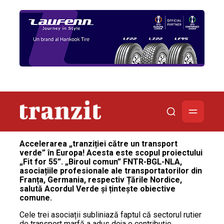
Accelerarea „tranziției către un transport
verde” în Europa! Acesta este scopul proiectului
„Fit for 55”. „Biroul comun” FNTR-BGL-NLA,
asociațiile profesionale ale transportatorilor din
Franța, Germania, respectiv Țările Nordice,
salută Acordul Verde și țintește obiective
comune.
Cele trei asociații subliniază faptul că sectorul rutier
de transport marfă a adus deja o contribuție