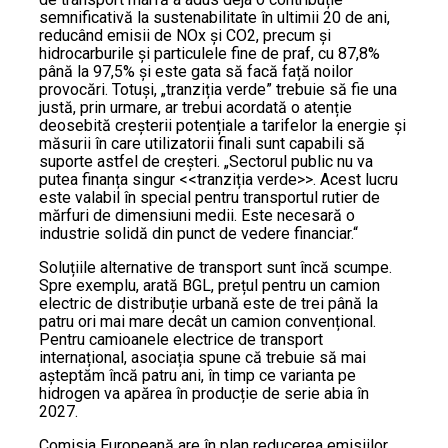
semnificativă la sustenabilitate în ultimii 20 de ani,
reducând emisii de NOx și CO2, precum și
hidrocarburile și particulele fine de praf, cu 87,8%
până la 97,5% și este gata să facă față noilor
provocări. Totuși, „tranziția verde” trebuie să fie una
justă, prin urmare, ar trebui acordată o atenție
deosebită creșterii potențiale a tarifelor la energie și
măsurii în care utilizatorii finali sunt capabili să
suporte astfel de creșteri. „Sectorul public nu va
putea finanța singur <<tranziția verde>>. Acest lucru
este valabil în special pentru transportul rutier de
mărfuri de dimensiuni medii. Este necesară o
industrie solidă din punct de vedere financiar.“
Soluțiile alternative de transport sunt încă scumpe.
Spre exemplu, arată BGL, prețul pentru un camion
electric de distribuție urbană este de trei până la
patru ori mai mare decât un camion convențional.
Pentru camioanele electrice de transport
internațional, asociația spune că trebuie să mai
așteptăm încă patru ani, în timp ce varianta pe
hidrogen va apărea în producție de serie abia în
2027.
Comisia Europeană are în plan reducerea emisiilor