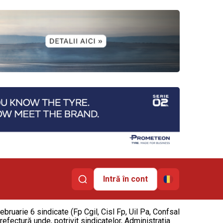
Intră în cont
bruarie 6 sindicate (Fp Cgil, Cisl Fp, Uil Pa, Confsal
efectură unde, potrivit sindicatelor, Administrația