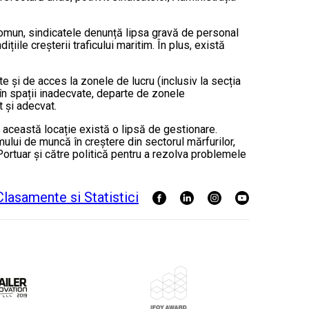
 comun, sindicatele denunță lipsa gravă de personal
țiile creșterii traficului maritim. În plus, există
ate și de acces la zonele de lucru (inclusiv la secția
în spații inadecvate, departe de zonele
t și adecvat.
în această locație există o lipsă de gestionare.
mului de muncă în creștere din sectorul mărfurilor,
ortuar și către politică pentru a rezolva problemele