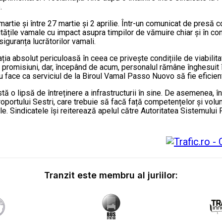
.
martie și între 27 martie și 2 aprilie. Într-un comunicat de presă
vitățile vamale cu impact asupra timpilor de vămuire chiar și în condi
siguranța lucrătorilor vamali.
uația absolut periculoasă în ceea ce privește condițiile de viabilit
 promisiuni, dar, începând de acum, personalul rămâne înghesuit 
u face ca serviciul de la Biroul Vamal Passo Nuovo să fie eficien
stă o lipsă de întreținere a infrastructurii în sine. De asemenea, 
roportului Sestri, care trebuie să facă față competențelor și volu
Sindicatele își reiterează apelul către Autoritatea Sistemului P
Tranzit este membru al juriilor: