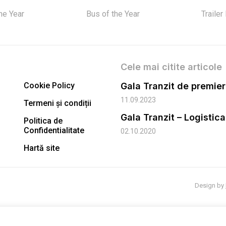
the Year
Bus of the Year
Trailer
Cele mai citite articole
Cookie Policy
11.09.2023
Termeni și condiții
Gala Tranzit – Logistic
Politica de
Confidentialitate
02.10.2020
Hartă site
Design by