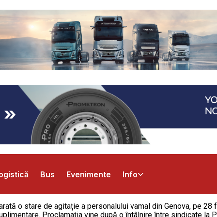
ogistică
Bus
Evenimente
Info
arată o stare de agitație a personalului vamal din Genova, pe 28 fe
plimentare. Proclamația vine după o întâlnire între sindicate la Pr