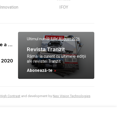
 Innovation
IFOY
Ultimul număr:
Iulie-August 2026
Gala Tranzit de premiere a celor mai eficienti operatori de transport marfa 2023
Revista Tranzit
Rămâi la curent cu ultimele ediții
a 2020
ale revistei Tranzit
Abonează-te
High Contrast
and development by
Neo Vision Technologies