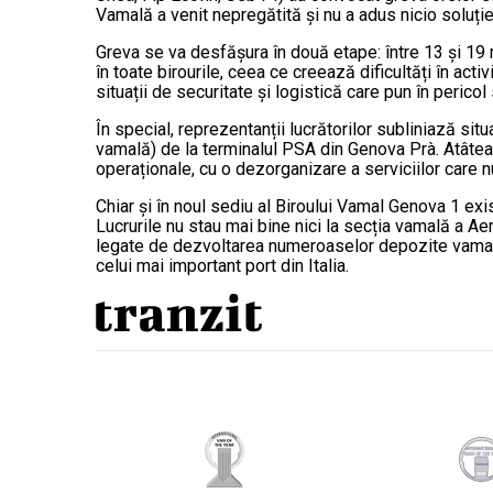
Vamală a venit nepregătită și nu a adus nicio soluție
Greva se va desfășura în două etape: între 13 și 19 
în toate birourile, ceea ce creează dificultăți în acti
situații de securitate și logistică care pun în pericol 
În special, reprezentanții lucrătorilor subliniază sit
vamală) de la terminalul PSA din Genova Prà. Atâtea
operaționale, cu o dezorganizare a serviciilor care n
Chiar și în noul sediu al Biroului Vamal Genova 1 exi
Lucrurile nu stau mai bine nici la secția vamală a Ae
legate de dezvoltarea numeroaselor depozite vamale. 
celui mai important port din Italia.