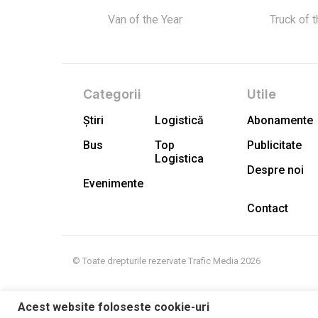
Van of the Year
Truck of 
Categorii
Utile
Știri
Logistică
Abonamente
Bus
Top
Publicitate
Logistica
Despre noi
Evenimente
Contact
© Toate drepturile rezervate Trafic Media 2026
Acest website foloseste cookie-uri