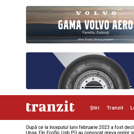
Știri
Tranzit
L
După ce la începutul lunii februarie 2023 a fost decl
Abonamente
Publicitate
Contact
Unsa, Flp Ecofin, Usb PI) au convocat greva orelor su