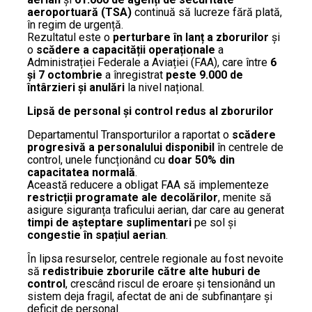
aeroportuară (TSA)
continuă să lucreze fără plată,
în regim de urgență.
Rezultatul este o
perturbare în lanț a zborurilor
și
o
scădere a capacității operaționale
a
Administrației Federale a Aviației (FAA), care între
6
și 7 octombrie
a înregistrat
peste 9.000 de
întârzieri și anulări
la nivel național.
Lipsă de personal și control redus al zborurilor
Departamentul Transporturilor a raportat o
scădere
progresivă a personalului disponibil
în centrele de
control, unele funcționând cu
doar 50% din
capacitatea normală
.
Această reducere a obligat FAA să implementeze
restricții programate ale decolărilor
, menite să
asigure siguranța traficului aerian, dar care au generat
timpi de așteptare suplimentari
pe sol și
congestie în spațiul aerian
.
În lipsa resurselor, centrele regionale au fost nevoite
să
redistribuie zborurile către alte huburi de
control
, crescând riscul de eroare și tensionând un
sistem deja fragil, afectat de ani de subfinanțare și
deficit de personal.