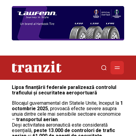
Lipsa finanțării federale paralizează controlul
traficului și securitatea aeroportuară
Blocajul guvernamental din Statele Unite, început la
1
octombrie 2025
, provoacă efecte severe asupra
unuia dintre cele mai sensibile sectoare economice
–
transportul aerian
.
Deși activitatea aeronautică este considerată
esențială,
peste 13.000 de controlori de trafic
aerian
și
61.000 de agenți de securitate