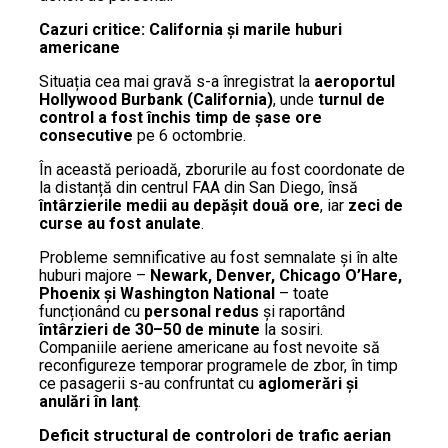
Cazuri critice: California și marile huburi
americane
Situația cea mai gravă s-a înregistrat la
aeroportul
Hollywood Burbank (California)
, unde
turnul de
control a fost închis timp de șase ore
consecutive
pe 6 octombrie.
În această perioadă, zborurile au fost coordonate de
la distanță din centrul FAA din San Diego, însă
întârzierile medii au depășit două ore
, iar
zeci de
curse au fost anulate
.
Probleme semnificative au fost semnalate și în alte
huburi majore –
Newark, Denver, Chicago O’Hare,
Phoenix și Washington National
– toate
funcționând cu
personal redus
și raportând
întârzieri de 30–50 de minute
la sosiri.
Companiile aeriene americane au fost nevoite să
reconfigureze temporar programele de zbor, în timp
ce pasagerii s-au confruntat cu
aglomerări și
anulări în lanț
.
Deficit structural de controlori de trafic aerian