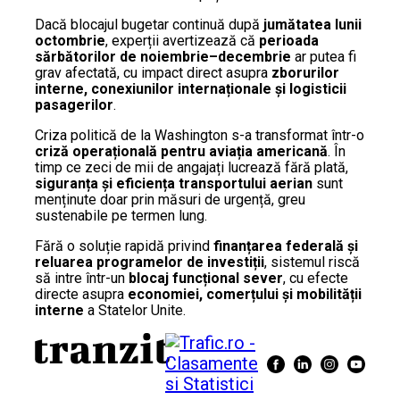
Dacă blocajul bugetar continuă după
jumătatea lunii
octombrie
, experții avertizează că
perioada
sărbătorilor de noiembrie–decembrie
ar putea fi
grav afectată, cu impact direct asupra
zborurilor
interne, conexiunilor internaționale și logisticii
pasagerilor
.
Criza politică de la Washington s-a transformat într-o
criză operațională pentru aviația americană
. În
timp ce zeci de mii de angajați lucrează fără plată,
siguranța și eficiența transportului aerian
sunt
menținute doar prin măsuri de urgență, greu
sustenabile pe termen lung.
Fără o soluție rapidă privind
finanțarea federală și
reluarea programelor de investiții
, sistemul riscă
să intre într-un
blocaj funcțional sever
, cu efecte
directe asupra
economiei, comerțului și mobilității
interne
a Statelor Unite.