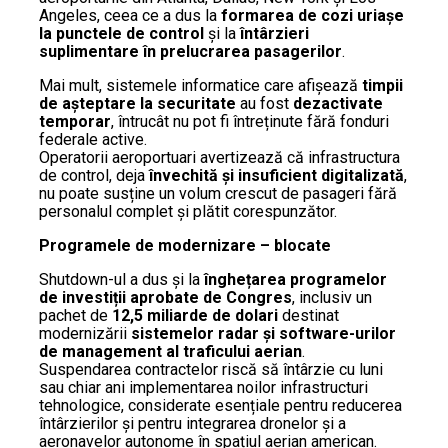
Angeles, ceea ce a dus la
formarea de cozi uriașe
la punctele de control
și la
întârzieri
suplimentare în prelucrarea pasagerilor
.
Mai mult, sistemele informatice care afișează
timpii
de așteptare la securitate
au fost
dezactivate
temporar
, întrucât nu pot fi întreținute fără fonduri
federale active.
Operatorii aeroportuari avertizează că infrastructura
de control, deja
învechită și insuficient digitalizată
,
nu poate susține un volum crescut de pasageri fără
personalul complet și plătit corespunzător.
Programele de modernizare – blocate
Shutdown-ul a dus și la
înghețarea programelor
de investiții aprobate de Congres
, inclusiv un
pachet de
12,5 miliarde de dolari
destinat
modernizării
sistemelor radar și software-urilor
de management al traficului aerian
.
Suspendarea contractelor riscă să întârzie cu luni
sau chiar ani implementarea noilor infrastructuri
tehnologice, considerate esențiale pentru reducerea
întârzierilor și pentru integrarea dronelor și a
aeronavelor autonome în spațiul aerian american.