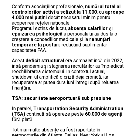
Conform asociațiilor profesionale,
numărul total al
controlorilor activi a scăzut la 11.000
, cu
aproape
4.000 mai puțini
decât necesarul minim pentru
acoperirea rețelei naționale.
Programul extins de lucru,
absența salariilor
și
epuizarea psihologică
a personalului au dus la o
creștere a concediilor medicale și la
renunțări
temporare la posturi
, reducând suplimentar
capacitatea FAA.
Acest
deficit structural
era semnalat încă din 2022,
însă pandemia și stagnarea recrutărilor au împiedicat
reechilibrarea sistemului. În contextul actual,
shutdown-ul amplifică o criză deja cronică, iar
recuperarea ar putea dura luni întregi după reluarea
finanțării.
TSA: securitate aeroportuară sub presiune
În paralel,
Transportation Security Administration
(TSA)
continuă să opereze peste
60.000 de agenți
fără plată.
Tot mai multe absențe au fost raportate în
aeroporturile din Atlanta, Dallas, New York și Los