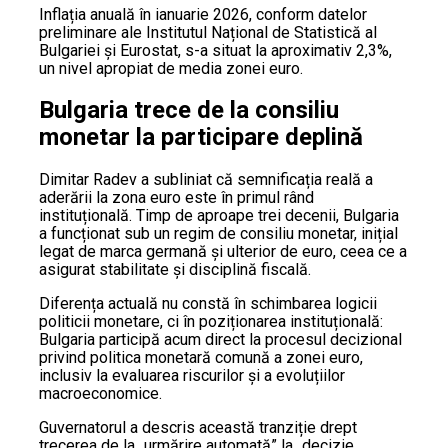
Inflația anuală în ianuarie 2026, conform datelor
preliminare ale Institutul Național de Statistică al
Bulgariei și Eurostat, s-a situat la aproximativ 2,3%,
un nivel apropiat de media zonei euro.
Bulgaria trece de la consiliu
monetar la participare deplină
Dimitar Radev a subliniat că semnificația reală a
aderării la zona euro este în primul rând
instituțională. Timp de aproape trei decenii, Bulgaria
a funcționat sub un regim de consiliu monetar, inițial
legat de marca germană și ulterior de euro, ceea ce a
asigurat stabilitate și disciplină fiscală.
Diferența actuală nu constă în schimbarea logicii
politicii monetare, ci în poziționarea instituțională:
Bulgaria participă acum direct la procesul decizional
privind politica monetară comună a zonei euro,
inclusiv la evaluarea riscurilor și a evoluțiilor
macroeconomice.
Guvernatorul a descris această tranziție drept
trecerea de la „urmărire automată” la „decizie