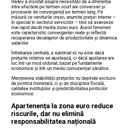
Radev a insistat asupra necesității de a diferenția
între efectele pe termen scurt ale conversiei și
procesele de convergență pe termen lung. Pe
măsură ce veniturile cresc, anumite prețuri interne –
în special în sectorul serviciilor – tind să avanseze
mai rapid decât media zonei euro. Acest fenomen
este caracteristic convergenței reale și reflectă
recuperarea decalajelor de productivitate și dinamica
salariilor.
Întrebarea centrală, a subliniat el, nu este dacă
prețurile relative se ajustează, ci dacă ajustarea are
loc într-un mod ordonat, bazat pe fundamente
economice și într-un mediu concurențial sănătos.
Menținerea stabilității prețurilor nu depinde exclusiv
de politica monetară, ci și de disciplina fiscală,
calitatea instituțiilor și predictibilitatea politicilor
economice.
Apartenența la zona euro reduce
riscurile, dar nu elimină
responsabilitatea națională