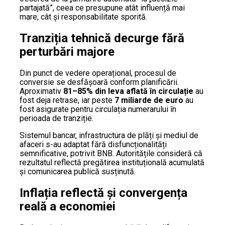
partajată”, ceea ce presupune atât influență mai
mare, cât și responsabilitate sporită.
Tranziția tehnică decurge fără
perturbări majore
Din punct de vedere operațional, procesul de
conversie se desfășoară conform planificării.
Aproximativ
81–85% din leva aflată în circulație
au
fost deja retrase, iar peste
7 miliarde de euro
au
fost asigurate pentru circulația numerarului în
perioada de tranziție.
Sistemul bancar, infrastructura de plăți și mediul de
afaceri s-au adaptat fără disfuncționalități
semnificative, potrivit BNB. Autoritățile consideră că
rezultatul reflectă pregătirea instituțională acumulată
și comunicarea publică susținută.
Inflația reflectă și convergența
reală a economiei