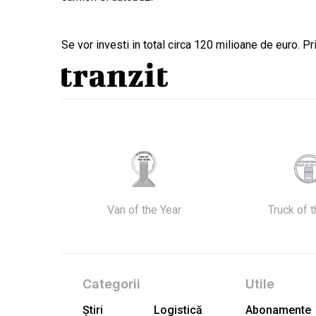
Se vor investi in total circa 120 milioane de euro. P
Van of the Year
Truck of 
Categorii
Utile
Știri
Logistică
Abonamente