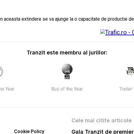
rin aceasta extindere se va ajunge la o capacitate de productie de
Tranzit este membru al juriilor:
the Year
Bus of the Year
Trailer
Cele mai citite articole
Cookie Policy