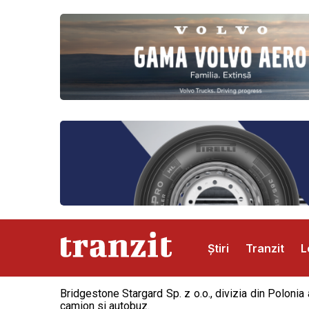
Știri
Tranzit
L
Bridgestone Stargard Sp. z o.o., divizia din Poloni
Abonamente
Publicitate
Contact
camion si autobuz.