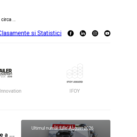
 circa …
 Innovation
IFOY
Ultimul număr:
Iulie-August 2026
Gala Tranzit de premiere a celor mai eficienti operatori de transport marfa 2023