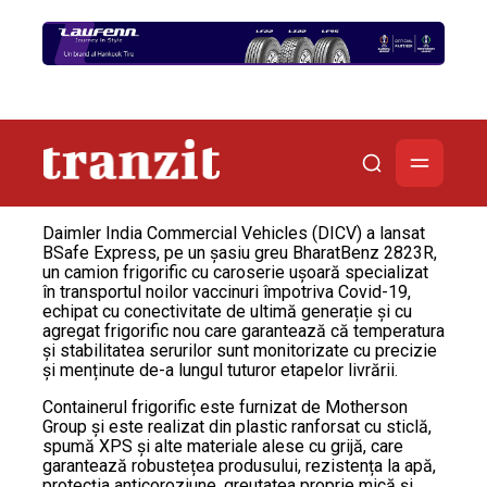
Daimler India Commercial Vehicles (DICV) a lansat
BSafe Express, pe un șasiu greu BharatBenz 2823R,
un camion frigorific cu caroserie ușoară specializat
în transportul noilor vaccinuri împotriva Covid-19,
echipat cu conectivitate de ultimă generație și cu
agregat frigorific nou care garantează că temperatura
și stabilitatea serurilor sunt monitorizate cu precizie
și menținute de-a lungul tuturor etapelor livrării.
Containerul frigorific este furnizat de Motherson
Group și este realizat din plastic ranforsat cu sticlă,
spumă XPS și alte materiale alese cu grijă, care
garantează robustețea produsului, rezistența la apă,
protecția anticoroziune, greutatea proprie mică și