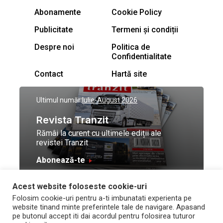
Abonamente
Cookie Policy
Publicitate
Termeni și condiții
Despre noi
Politica de
Confidentialitate
Contact
Hartă site
Ultimul număr:
Iulie-August 2026
Revista Tranzit
Rămâi la curent cu ultimele ediții ale
revistei Tranzit
Abonează-te
Acest website foloseste cookie-uri
© Toate drepturile
Design by
High Contrast
Folosim cookie-uri pentru a-ti imbunatati experienta pe
rezervate Trafic Media
and development by
Neo
website tinand minte preferintele tale de navigare. Apasand
2026
Vision Technologies
pe butonul accept iti dai acordul pentru folosirea tuturor