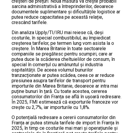
creșteri de prețuri. Noua măsură va crește probabil
sarcina administrativă a întreprinderilor, deoarece
documentele suplimentare și dificultățile logistice ar
putea reduce capacitatea pe această relație,
crescând tarifele.
Din analiza Upply/TI/IRU mai reiese că, deși
costurile, în special combustibilul, au împiedicat
creșterea tarifelor, pe termen lung vom asista la o
creștere. În Marea Britanie în toate sectoarele
companiile se pregătesc pentru scumpiri, care ar
putea duce la scăderea cheltuielilor de consum, în
special în comerțul cu amănuntul și industria
ospitalității. De aceea volumul bunurilor
tranzacționate ar putea scădea, ceea ce ar reduce
presiunea asupra tarifelor de transport pentru
importurile din Marea Britanie, deoarece ar intra mai
puține bunuri în țară. Cu toate acestea, cererea
consumatorilor din Franța se află în ușoară redresare.
În 2025, FMI estimează că exporturile franceze vor
crește cu 2,7%, iar importurile cu 1,8%.
O potențială redresare a cererii consumatorilor din
Franța ar putea stimula tarifele de import în Franța în
2025, în timp ce costurile mai mari și operațiunile și