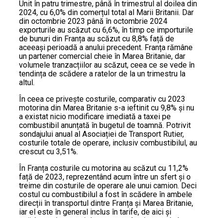
Unit în patru trimestre, până în trimestrul al doilea din
2024, cu 6,0% din comerțul total al Marii Britanii. Dar
din octombrie 2023 până în octombrie 2024
exporturile au scăzut cu 6,6%, în timp ce importurile
de bunuri din Franța au scăzut cu 8,8% față de
aceeași perioadă a anului precedent. Franța rămâne
un partener comercial cheie în Marea Britanie, dar
volumele tranzacțiilor au scăzut, ceea ce se vede în
tendința de scădere a ratelor de la un trimestru la
altul.
În ceea ce privește costurile, comparativ cu 2023
motorina din Marea Britanie s-a ieftinit cu 9,8% și nu
a existat nicio modificare imediată a taxei pe
combustibil anunțată în bugetul de toamnă. Potrivit
sondajului anual al Asociației de Transport Rutier,
costurile totale de operare, inclusiv combustibilul, au
crescut cu 3,51%.
În Franța costurile cu motorina au scăzut cu 11,2%
față de 2023, reprezentând acum între un sfert și o
treime din costurile de operare ale unui camion. Deci
costul cu combustibilul a fost în scădere în ambele
direcții în transportul dintre Franța și Marea Britanie,
iar el este în general inclus în tarife, de aici și