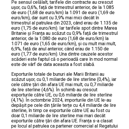
Pe sensul celălalt, tarifele din contracte au crescut
ușor, cu 0,6%, față de trimestrul anterior, de la 1.085
de euro (1,68 de euro/km) la 1.091 de euro (1,69 de
euro/km), dar sunt cu 3,9% mai mici decât în
trimestrul al patrulea din 2023, când erau de 1.135 de
euro (1,75 de euro/km). Iar tarifele spot dintre Marea
Britanie și Franța au scăzut cu 0,9% față de trimestrul
anterior, de la 1.080 de euro (1,68 de euro/km) la
1.071 de euro (1,65 de euro/km), și cu mult mai mult,
6,9%, față de anul anterior, când erau de 1.150 de
euro (1,77 de euro/km). Una dintre cauzele acestor
scăderi este faptul că o perioadă care în mod normal
este de vârf de data aceasta a fost slabă.
Exporturile totale de bunuri ale Marii Britanii au
scăzut ușor, cu 0,1 miliarde de lire sterline (0,4%), iar
cele către țări din afara UE mai mult, cu 0,7 miliarde
de lire sterline (4,6%). În schimb au crescut
exporturile către UE, cu 0,6 miliarde de lire sterline
(4,1%). În octombrie 2024, importurile din UE le-au
depășit pe cele din țările terțe cu 4,4 miliarde de lire
sterline, în timp ce exporturile către UE au fost cu
doar 0,1 miliarde de lire sterline mai mari decât
exporturile către țări din afara UE. Franța s-a clasat
pe locul al patrulea ca partener comercial al Regatului