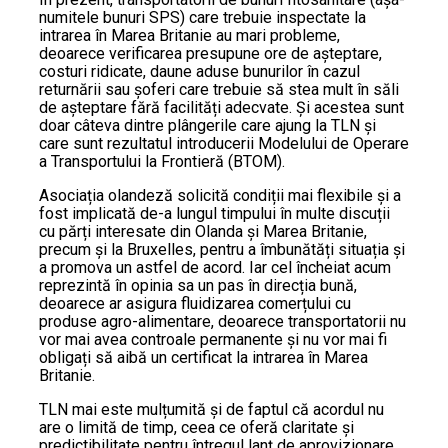
numitele bunuri SPS) care trebuie inspectate la
intrarea în Marea Britanie au mari probleme,
deoarece verificarea presupune ore de așteptare,
costuri ridicate, daune aduse bunurilor în cazul
returnării sau șoferi care trebuie să stea mult în săli
de așteptare fără facilități adecvate. Și acestea sunt
doar câteva dintre plângerile care ajung la TLN și
care sunt rezultatul introducerii Modelului de Operare
a Transportului la Frontieră (BTOM).
Asociația olandeză solicită condiții mai flexibile și a
fost implicată de-a lungul timpului în multe discuții
cu părți interesate din Olanda și Marea Britanie,
precum și la Bruxelles, pentru a îmbunătăți situația și
a promova un astfel de acord. Iar cel încheiat acum
reprezintă în opinia sa un pas în direcția bună,
deoarece ar asigura fluidizarea comerțului cu
produse agro-alimentare, deoarece transportatorii nu
vor mai avea controale permanente și nu vor mai fi
obligați să aibă un certificat la intrarea în Marea
Britanie.
TLN mai este mulțumită și de faptul că acordul nu
are o limită de timp, ceea ce oferă claritate și
predictibilitate pentru întregul lanț de aprovizionare.