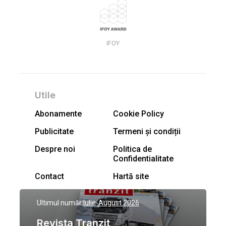
IFOY
Utile
Abonamente
Cookie Policy
Publicitate
Termeni și condiții
Despre noi
Politica de
Confidentialitate
Contact
Hartă site
Ultimul număr:
Iulie-August 2026
Revista Tranzit