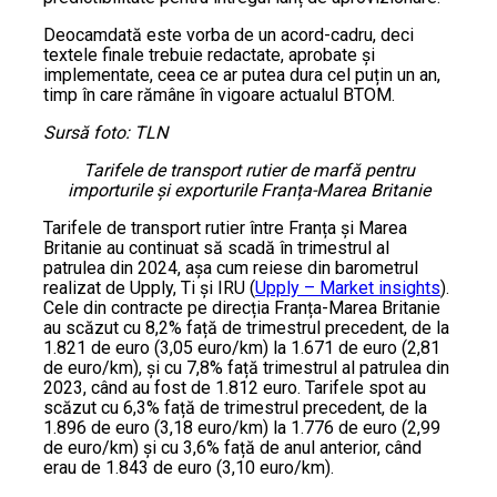
Deocamdată este vorba de un acord-cadru, deci
textele finale trebuie redactate, aprobate și
implementate, ceea ce ar putea dura cel puțin un an,
timp în care rămâne în vigoare actualul BTOM.
Sursă foto: TLN
Tarifele de transport rutier de marfă pentru
importurile și exporturile Franța-Marea Britanie
Tarifele de transport rutier între Franța și Marea
Britanie au continuat să scadă în trimestrul al
patrulea din 2024, așa cum reiese din barometrul
realizat de Upply, Ti și IRU (
Upply – Market insights
).
Cele din contracte pe direcția Franța-Marea Britanie
au scăzut cu 8,2% față de trimestrul precedent, de la
1.821 de euro (3,05 euro/km) la 1.671 de euro (2,81
de euro/km), și cu 7,8% față trimestrul al patrulea din
2023, când au fost de 1.812 euro. Tarifele spot au
scăzut cu 6,3% față de trimestrul precedent, de la
1.896 de euro (3,18 euro/km) la 1.776 de euro (2,99
de euro/km) și cu 3,6% față de anul anterior, când
erau de 1.843 de euro (3,10 euro/km).