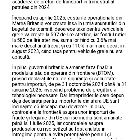
scăderea de prețuri de transport în trimestrul al
patrulea din 2024.
Începând cu aprilie 2025, costurile operaționale din
Marea Britanie vor crește însă în urma anunțurilor din
bugetul de toamnă, deoarece taxa pentru vehiculele
grele va crește la 597 de lire sterline, iar fondul rutier
la 580 de lire sterline, suma lor fiind cu 3,6% mai
mare decât anul trecut și cu 110% mai mare decât în
august 2023, când taxa pentru vehicule grele nu era
aplicată.
În plus, guvernul britanic a amânat faza finală a
modelului său de operare din frontiere (BTOM),
privind declarațiile noi de siguranță și securitate
pentru importuri, de pe 31 octombrie 2024 până la 31
ianuarie 2025, invocând probleme de pregătire a
tehnologiei necesare. Dar întreprinderile care depun
deja declarații pentru importurile din afara UE sunt
încurajate să înceapă mai devreme. În plus,
controalele la frontieră asupra unor importuri de
fructe și legume din UE cu risc mediu sunt amânate
până la 1 iulie 2025, iar controalele asupra
produselor cu risc scăzut au fost anulate în
întregime pentru a evita potențialele penurii și