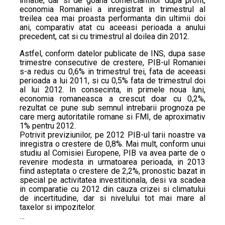
inflatie, dar si de goana comerciantilor dupa profit,
economia Romaniei a inregistrat in trimestrul al
treilea cea mai proasta performanta din ultimii doi
ani, comparativ atat cu aceeasi perioada a anului
precedent, cat si cu trimestrul al doilea din 2012.
Astfel, conform datelor publicate de INS, dupa sase
trimestre consecutive de crestere, PIB-ul Romaniei
s-a redus cu 0,6% in trimestrul trei, fata de aceeasi
perioada a lui 2011, si cu 0,5% fata de trimestrul doi
al lui 2012. In consecinta, in primele noua luni,
economia romaneasca a crescut doar cu 0,2%,
rezultat ce pune sub semnul intrebarii prognoza pe
care merg autoritatile romane si FMI, de aproximativ
1% pentru 2012.
Potrivit previziunilor, pe 2012 PIB-ul tarii noastre va
inregistra o crestere de 0,8%. Mai mult, conform unui
studiu al Comisiei Europene, PIB va avea parte de o
revenire modesta in urmatoarea perioada, in 2013
fiind asteptata o crestere de 2,2%, pronostic bazat in
special pe activitatea investitionala, desi va scadea
in comparatie cu 2012 din cauza crizei si climatului
de incertitudine, dar si nivelului tot mai mare al
taxelor si impozitelor.
…