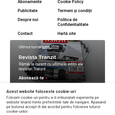
Abonamente
Cookie Policy
Publicitate
Termeni și condiții
Despre noi
Politica de
Confidentialitate
Contact
Hartă site
Ultimul număr:
Iunie 2026
Revista Tranzit
Rămâi la curent cu ultimele ediții ale
revistei Tranzit
Abonează-te
Acest website foloseste cookie-uri
© Toate drepturile
Design by
High Contrast
Folosim cookie-uri pentru a-ti imbunatati experienta pe
rezervate Trafic Media
and development by
Neo
website tinand minte preferintele tale de navigare. Apasand
2026
Vision Technologies
pe butonul accept iti dai acordul pentru folosirea tuturor
cookie-urilor.