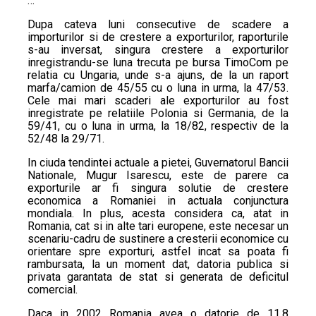
…
Dupa cateva luni consecutive de scadere a
importurilor si de crestere a exporturilor, raporturile
s-au inversat, singura crestere a exporturilor
inregistrandu-se luna trecuta pe bursa TimoCom pe
relatia cu Ungaria, unde s-a ajuns, de la un raport
marfa/camion de 45/55 cu o luna in urma, la 47/53.
Cele mai mari scaderi ale exporturilor au fost
inregistrate pe relatiile Polonia si Germania, de la
59/41, cu o luna in urma, la 18/82, respectiv de la
52/48 la 29/71.
In ciuda tendintei actuale a pietei, Guvernatorul Bancii
Nationale, Mugur Isarescu, este de parere ca
exporturile ar fi singura solutie de crestere
economica a Romaniei in actuala conjunctura
mondiala. In plus, acesta considera ca, atat in
Romania, cat si in alte tari europene, este necesar un
scenariu-cadru de sustinere a cresterii economice cu
orientare spre exporturi, astfel incat sa poata fi
rambursata, la un moment dat, datoria publica si
privata garantata de stat si generata de deficitul
comercial.
Daca in 2002 Romania avea o datorie de 11,8