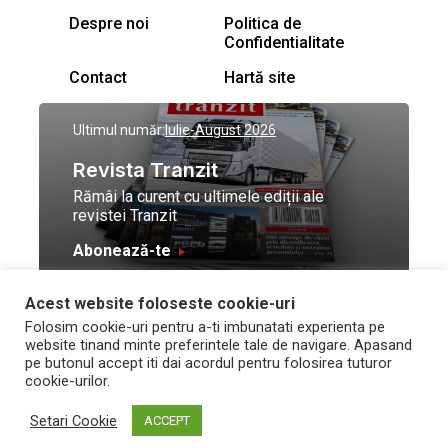
Despre noi
Politica de
Confidentialitate
Contact
Hartă site
Ultimul număr:
Iulie-August 2026
Revista Tranzit
Rămâi la curent cu ultimele ediții ale
revistei Tranzit
Abonează-te
Acest website foloseste cookie-uri
© Toate drepturile
Design by
High Contrast
Folosim cookie-uri pentru a-ti imbunatati experienta pe
rezervate Trafic Media
and development by
Neo
website tinand minte preferintele tale de navigare. Apasand
2026
Vision Technologies
pe butonul accept iti dai acordul pentru folosirea tuturor
cookie-urilor.
Setari Cookie
ACCEPT