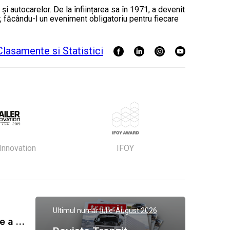
 autocarelor. De la înființarea sa în 1971, a devenit
, făcându-l un eveniment obligatoriu pentru fiecare
 Innovation
IFOY
Ultimul număr:
Iulie-August 2026
Gala Tranzit de premiere a celor mai eficienti operatori de transport marfa 2023