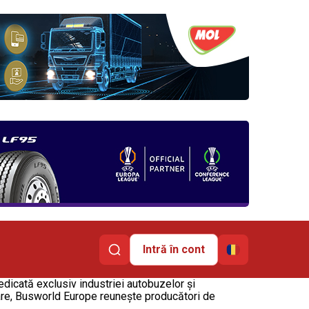
Intră în cont
icată exclusiv industriei autobuzelor și
onare, Busworld Europe reunește producători de