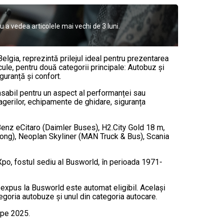
a vedea articolele mai vechi de 3 luni.
lgia, reprezintă prilejul ideal pentru prezentarea
cule, pentru două categorii principale: Autobuz și
guranță și confort.
onsabil pentru un aspect al performanței sau
asagerilor, echipamente de ghidare, siguranța
enz eCitaro (Daimler Buses), H2.City Gold 18 m,
utong), Neoplan Skyliner (MAN Truck & Bus), Scania
k Xpo, fostul sediu al Busworld, în perioada 1971-
expus la Busworld este automat eligibil. Același
tegoria autobuze și unul din categoria autocare.
rope 2025.