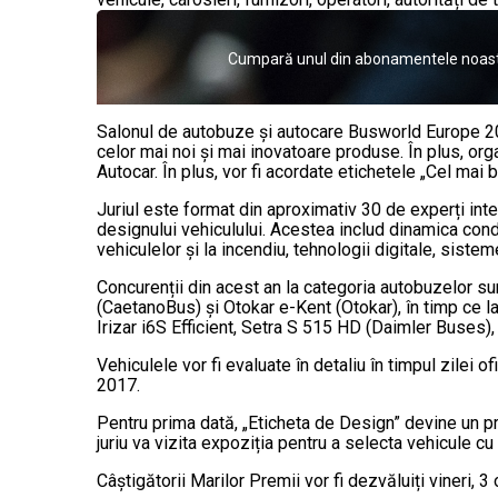
Cumpară unul din abonamentele noastre 
Salonul de autobuze și autocare Busworld Europe 2025
celor mai noi și mai inovatoare produse. În plus, org
Autocar. În plus, vor fi acordate etichetele „Cel mai
Juriul este format din aproximativ 30 de experți inte
designului vehiculului. Acestea includ dinamica condu
vehiculelor și la incendiu, tehnologii digitale, sistem
Concurenții din acest an la categoria autobuzelor 
(CaetanoBus) și Otokar e-Kent (Otokar), în timp ce l
Irizar i6S Efficient, Setra S 515 HD (Daimler Buses),
Vehiculele vor fi evaluate în detaliu în timpul zilei 
2017.
Pentru prima dată, „Eticheta de Design” devine un p
juriu va vizita expoziția pentru a selecta vehicule c
Câștigătorii Marilor Premii vor fi dezvăluiți vineri,