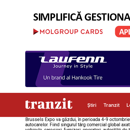
Știri
Tranzit
L
Brussels Expo va găzdui, în perioada 4-9 octombrie
autocarelor. Fiind singurul târg comercial global ax
Abonamente
Publicitate
Contact
vehicule, carosieri, furnizori, operatori, autorități de 