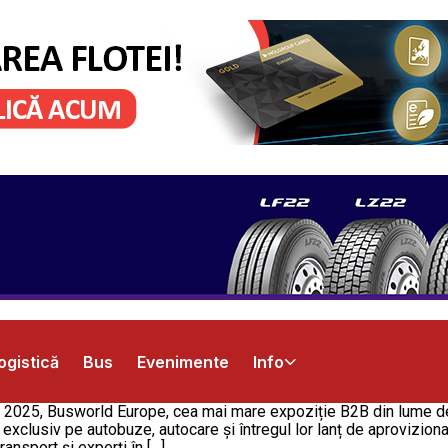
ogistică
Bus
Evenimente
Info
 2025, Busworld Europe, cea mai mare expoziție B2B din lume ded
at exclusiv pe autobuze, autocare și întregul lor lanț de aprovizi
transport și experți în […]