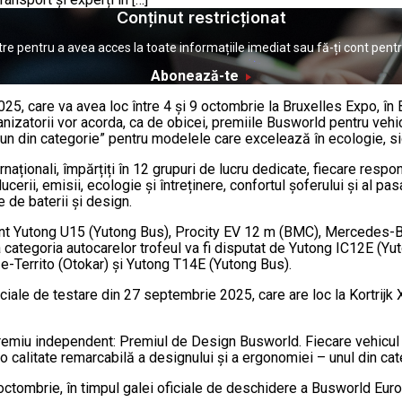
Conținut restricționat
pentru a avea acces la toate informațiile imediat sau fă-ți cont pentru 
Abonează-te
, care va avea loc între 4 și 9 octombrie la Bruxelles Expo, în Be
anizatorii vor acorda, ca de obicei, premiile Busworld pentru vehi
 bun din categorie” pentru modelele care excelează în ecologie, si
rnaționali, împărțiți în 12 grupuri de lucru dedicate, fiecare resp
cerii, emisii, ecologie și întreținere, confortul șoferului și al p
e de baterii și design.
sunt Yutong U15 (Yutong Bus), Procity EV 12 m (BMC), Mercedes-B
a categoria autocarelor trofeul va fi disputat de Yutong IC12E (Y
 e-Territo (Otokar) și Yutong T14E (Yutong Bus).
oficiale de testare din 27 septembrie 2025, care are loc la Kortrij
remiu independent: Premiul de Design Busworld. Fiecare vehicul 
u o calitate remarcabilă a designului și a ergonomiei – unul din ca
 3 octombrie, în timpul galei oficiale de deschidere a Busworld Eu