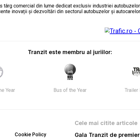
târg comercial din lume dedicat exclusiv industriei autobuzelor și
te inovații și dezvoltări din sectorul autobuzelor și autocarelor
.
Tranzit este membru al juriilor:
the Year
Bus of the Year
Trailer
Cele mai citite articole
Cookie Policy