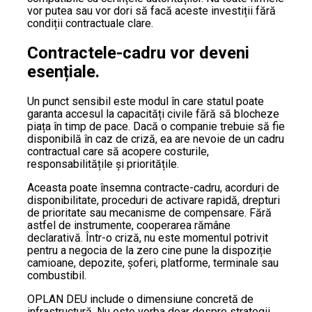
vor putea sau vor dori să facă aceste investiții fără
condiții contractuale clare.
Contractele-cadru vor deveni
esențiale.
Un punct sensibil este modul în care statul poate
garanta accesul la capacități civile fără să blocheze
piața în timp de pace. Dacă o companie trebuie să fie
disponibilă în caz de criză, ea are nevoie de un cadru
contractual care să acopere costurile,
responsabilitățile și prioritățile.
Aceasta poate însemna contracte-cadru, acorduri de
disponibilitate, proceduri de activare rapidă, drepturi
de prioritate sau mecanisme de compensare. Fără
astfel de instrumente, cooperarea rămâne
declarativă. Într-o criză, nu este momentul potrivit
pentru a negocia de la zero cine pune la dispoziție
camioane, depozite, șoferi, platforme, terminale sau
combustibil.
OPLAN DEU include o dimensiune concretă de
infrastructură. Nu este vorba doar despre strategii