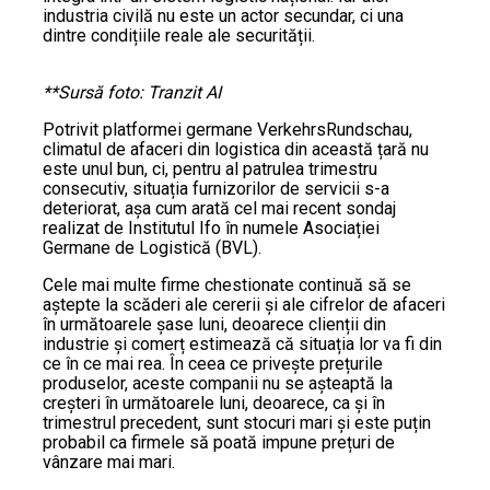
industria civilă nu este un actor secundar, ci una
dintre condițiile reale ale securității.
**Sursă foto: Tranzit AI
Potrivit platformei germane VerkehrsRundschau,
climatul de afaceri din logistica din această țară nu
este unul bun, ci, pentru al patrulea trimestru
consecutiv, situația furnizorilor de servicii s-a
deteriorat, așa cum arată cel mai recent sondaj
realizat de Institutul Ifo în numele Asociației
Germane de Logistică (BVL).
Cele mai multe firme chestionate continuă să se
aștepte la scăderi ale cererii și ale cifrelor de afaceri
în următoarele șase luni, deoarece clienții din
industrie și comerț estimează că situația lor va fi din
ce în ce mai rea. În ceea ce privește prețurile
produselor, aceste companii nu se așteaptă la
creșteri în următoarele luni, deoarece, ca și în
trimestrul precedent, sunt stocuri mari și este puțin
probabil ca firmele să poată impune prețuri de
vânzare mai mari.