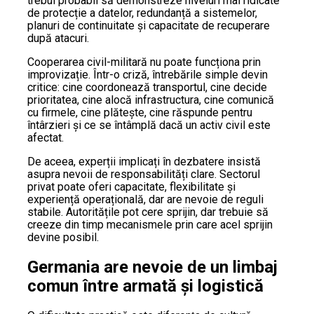
trebui probabil să demonstreze niveluri mai ridicate
de protecție a datelor, redundanță a sistemelor,
planuri de continuitate și capacitate de recuperare
după atacuri.
Cooperarea civil-militară nu poate funcționa prin
improvizație. Într-o criză, întrebările simple devin
critice: cine coordonează transportul, cine decide
prioritatea, cine alocă infrastructura, cine comunică
cu firmele, cine plătește, cine răspunde pentru
întârzieri și ce se întâmplă dacă un activ civil este
afectat.
De aceea, experții implicați în dezbatere insistă
asupra nevoii de responsabilități clare. Sectorul
privat poate oferi capacitate, flexibilitate și
experiență operațională, dar are nevoie de reguli
stabile. Autoritățile pot cere sprijin, dar trebuie să
creeze din timp mecanismele prin care acel sprijin
devine posibil.
Germania are nevoie de un limbaj
comun între armată și logistică