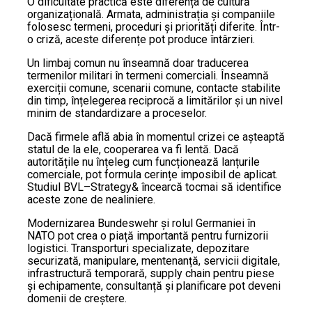
O dificultate practică este diferența de cultură
organizațională. Armata, administrația și companiile
folosesc termeni, proceduri și priorități diferite. Într-
o criză, aceste diferențe pot produce întârzieri.
Un limbaj comun nu înseamnă doar traducerea
termenilor militari în termeni comerciali. Înseamnă
exerciții comune, scenarii comune, contacte stabilite
din timp, înțelegerea reciprocă a limitărilor și un nivel
minim de standardizare a proceselor.
Dacă firmele află abia în momentul crizei ce așteaptă
statul de la ele, cooperarea va fi lentă. Dacă
autoritățile nu înțeleg cum funcționează lanțurile
comerciale, pot formula cerințe imposibil de aplicat.
Studiul BVL–Strategy& încearcă tocmai să identifice
aceste zone de nealiniere.
Modernizarea Bundeswehr și rolul Germaniei în
NATO pot crea o piață importantă pentru furnizorii
logistici. Transporturi specializate, depozitare
securizată, manipulare, mentenanță, servicii digitale,
infrastructură temporară, supply chain pentru piese
și echipamente, consultanță și planificare pot deveni
domenii de creștere.