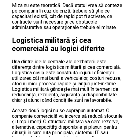
Miza nu este teoretică. Dacă statul vrea să conteze
pe companii în caz de criză, trebuie să știe ce
capacități există, cât de rapid pot fi activate, ce
contracte sunt necesare și ce obstacole
administrative sau operaționale trebuie eliminate.
Logistica militară și cea
comercială au logici diferite
Una dintre ideile centrale ale dezbaterii este
diferența dintre logistica militară și cea comercială.
Logistica civilă este construită în jurul eficienței:
utilizarea cât mai bună a vehiculelor, costuri reduse,
stocuri mici, procese rapide și lanțuri just-in-time.
Logistica militară gândește mai mult în termeni de
redundanță, reziliență, siguranță și disponibilitate
chiar și atunci când condițiile sunt nefavorabile.
Aceste două logici nu se suprapun automat. O
companie comercială va încerca să reducă stocurile
și timpii morți. O structură militară va cere rezerve,
alternative, capacități disponibile și planuri pentru
situații în care ruta principală, sistemul IT sau