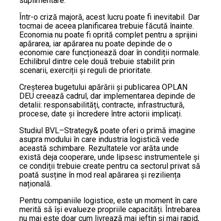
suplimentare.
Într-o criză majoră, acest lucru poate fi inevitabil. Dar
tocmai de aceea planificarea trebuie făcută înainte.
Economia nu poate fi oprită complet pentru a sprijini
apărarea, iar apărarea nu poate depinde de o
economie care funcționează doar în condiții normale.
Echilibrul dintre cele două trebuie stabilit prin
scenarii, exerciții și reguli de prioritate.
Creșterea bugetului apărării și publicarea OPLAN
DEU creează cadrul, dar implementarea depinde de
detalii: responsabilități, contracte, infrastructură,
procese, date și încredere între actorii implicați.
Studiul BVL–Strategy& poate oferi o primă imagine
asupra modului în care industria logistică vede
această schimbare. Rezultatele vor arăta unde
există deja cooperare, unde lipsesc instrumentele și
ce condiții trebuie create pentru ca sectorul privat să
poată susține în mod real apărarea și reziliența
națională.
Pentru companiile logistice, este un moment în care
merită să își evalueze propriile capacități. Întrebarea
nu mai este doar cum livrează mai ieftin și mai rapid,