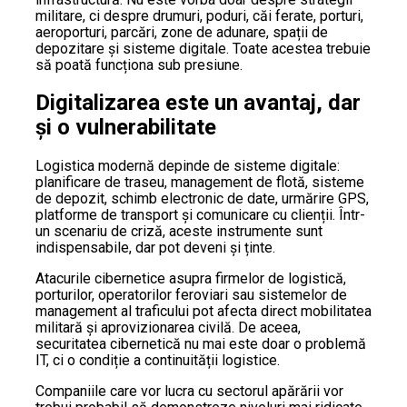
militare, ci despre drumuri, poduri, căi ferate, porturi,
aeroporturi, parcări, zone de adunare, spații de
depozitare și sisteme digitale. Toate acestea trebuie
să poată funcționa sub presiune.
Digitalizarea este un avantaj, dar
și o vulnerabilitate
Logistica modernă depinde de sisteme digitale:
planificare de traseu, management de flotă, sisteme
de depozit, schimb electronic de date, urmărire GPS,
platforme de transport și comunicare cu clienții. Într-
un scenariu de criză, aceste instrumente sunt
indispensabile, dar pot deveni și ținte.
Atacurile cibernetice asupra firmelor de logistică,
porturilor, operatorilor feroviari sau sistemelor de
management al traficului pot afecta direct mobilitatea
militară și aprovizionarea civilă. De aceea,
securitatea cibernetică nu mai este doar o problemă
IT, ci o condiție a continuității logistice.
Companiile care vor lucra cu sectorul apărării vor