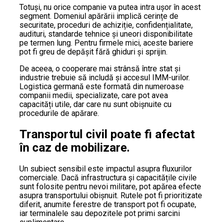
Totuși, nu orice companie va putea intra ușor în acest
segment. Domeniul apărării implică cerințe de
securitate, proceduri de achiziție, confidențialitate,
audituri, standarde tehnice și uneori disponibilitate
pe termen lung. Pentru firmele mici, aceste bariere
pot fi greu de depășit fără ghiduri și sprijin.
De aceea, o cooperare mai strânsă între stat și
industrie trebuie să includă și accesul IMM-urilor.
Logistica germană este formată din numeroase
companii medii, specializate, care pot avea
capacități utile, dar care nu sunt obișnuite cu
procedurile de apărare.
Transportul civil poate fi afectat
în caz de mobilizare.
Un subiect sensibil este impactul asupra fluxurilor
comerciale. Dacă infrastructura și capacitățile civile
sunt folosite pentru nevoi militare, pot apărea efecte
asupra transportului obișnuit. Rutele pot fi prioritizate
diferit, anumite ferestre de transport pot fi ocupate,
iar terminalele sau depozitele pot primi sarcini