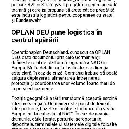
pe care BVL și Strategy& îl pregătesc pentru această
toamnă și care își propune să arate cât de pregătită
este industria logistică pentru cooperarea cu statul
și Bundeswehr.
OPLAN DEU pune logistica în
centrul apărării
Operationsplan Deutschland, cunoscut ca OPLAN
DEU, este documentul prin care Germania își
definește rolul de platformă logistică a NATO în
Europa. Multe detalii sunt clasificate, dar direcția
este clară: în caz de criză, Germania trebuie să poată
asigura deplasarea, alimentarea, întreținerea,
protecția și coordonarea unor volume foarte mari de
trupe și echipamente.
Poziția geografică a țării transformă această sarcină
într-una esențială. Germania este punct de tranzit
între porturile, bazele și centrele logistice din vestul
Europei și flancul estic al NATO. În caz de nevoie,
drumurile, căile ferate, porturile, aeroporturile,
depozitele, terminalele și sistemele digitale folosite