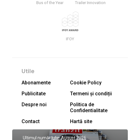
Bus of the Year
Trailer Innovation
IFOY
Utile
Abonamente
Cookie Policy
Publicitate
Termeni și condiții
Despre noi
Politica de
Confidentialitate
Contact
Hartă site
Ultimul număr:
Iulie-August 2026