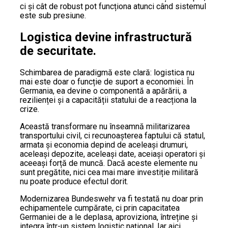
ci și cât de robust pot funcționa atunci când sistemul
este sub presiune.
Logistica devine infrastructură
de securitate.
Schimbarea de paradigmă este clară: logistica nu
mai este doar o funcție de suport a economiei. În
Germania, ea devine o componentă a apărării, a
rezilienței și a capacității statului de a reacționa la
crize.
Această transformare nu înseamnă militarizarea
transportului civil, ci recunoașterea faptului că statul,
armata și economia depind de aceleași drumuri,
aceleași depozite, aceleași date, aceiași operatori și
aceeași forță de muncă. Dacă aceste elemente nu
sunt pregătite, nici cea mai mare investiție militară
nu poate produce efectul dorit.
Modernizarea Bundeswehr va fi testată nu doar prin
echipamentele cumpărate, ci prin capacitatea
Germaniei de a le deplasa, aproviziona, întreține și
integra într-un sistem logistic național. Iar aici