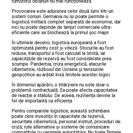
furnizorul obișnuit nu mai funcționează.
Provocarea este aducerea celor două lumi într-un
sistem comun. Germania nu își poate permite o
logistică militară complet separată de economie, dar
nici nu poate depinde de lanțuri comerciale ultra-
eficiente care se blochează la primul șoc major.
În ultimele decenii, logistica europeană a fost
optimizată pentru cost și viteză. Stocurile au fost
reduse, transportul a fost calculat la limită, iar
capacitățile de rezervă au fost considerate prea
scumpe. Pandemia, criza energetică, atacurile
cibernetice, războiul din Ucraina și tensiunile
geopolitice au arătat însă limitele acestei logici.
În domeniul apărării, o întârziere nu este doar o
problemă contractuală. Ea poate afecta capacitatea
de reacție a statului. De aceea, reziliența devine la
fel de importantă ca eficiența.
Pentru companiile logistice, această schimbare
poate cere investiții în capacitate de rezervă,
securitate cibernetică, personal instruit, proceduri de
criză, rute alternative și sisteme de comunicare
compatibile cu cerințele autorităților. Nu toate firmele