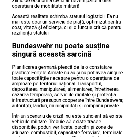
zilnic de economia civilă ar deveni parte a unei
operațiuni de mobilitate militară.
Această realitate schimbă statutul logisticii. Ea nu
mai este doar un serviciu de piață, optimizat pentru
cost, viteză și eficiență, ci și o funcție critică pentru
reziliența statului.
Bundeswehr nu poate susține
singură această sarcină
Planificarea germană pleacă de la o constatare
practică: Forțele Armate nu au și nu pot avea singure
toate capacitățile necesare pentru o operațiune de
amploare pe teritoriul național. Transportul,
depozitarea, manipularea, alimentarea, întreținerea,
cazarea temporară, serviciile digitale și protecția
infrastructurii presupun cooperare între Bundeswehr,
autorități, landuri, municipalități și companii private.
Într-un scenariu de criză, nu este suficient să existe
vehicule militare. Trebuie să existe trasee
disponibile, poduri verificate, parcări și zone de
adunare, combustibil, capacitate feroviară, terminale