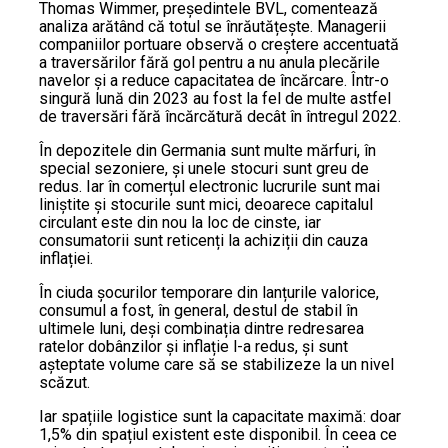
Thomas Wimmer, președintele BVL, comentează
analiza arătând că totul se înrăutățește. Managerii
companiilor portuare observă o creștere accentuată
a traversărilor fără gol pentru a nu anula plecările
navelor și a reduce capacitatea de încărcare. Într-o
singură lună din 2023 au fost la fel de multe astfel
de traversări fără încărcătură decât în întregul 2022.
În depozitele din Germania sunt multe mărfuri, în
special sezoniere, și unele stocuri sunt greu de
redus. Iar în comerțul electronic lucrurile sunt mai
liniștite și stocurile sunt mici, deoarece capitalul
circulant este din nou la loc de cinste, iar
consumatorii sunt reticenți la achiziții din cauza
inflației.
În ciuda șocurilor temporare din lanțurile valorice,
consumul a fost, în general, destul de stabil în
ultimele luni, deși combinația dintre redresarea
ratelor dobânzilor și inflație l-a redus, și sunt
așteptate volume care să se stabilizeze la un nivel
scăzut.
Iar spațiile logistice sunt la capacitate maximă: doar
1,5% din spațiul existent este disponibil. În ceea ce