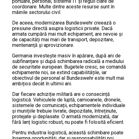
portuare, personal, sisteme IT și reguli clare de
coordonare. Multe dintre aceste resurse sunt în
mâinile sectorului civil.
De aceea, modernizarea Bundeswehr creează o
presiune directă asupra logisticii private. Dacă
armata cumpără mai mult echipament, are nevoie și
de capacități mai mari de transport, depozitare,
mentenanță și aprovizionare.
Germania investește masiv în apărare, după ani de
subfinanțare și după schimbarea radicală a mediului
de securitate european. Bugetele cresc, se comandă
echipamente noi, se extind capabilitățile, iar
obiectivul de personal al Bundeswehr este mult mai
ambițios decât în ultimii ani.
Dar fiecare achiziție militară are o consecință
logistică. Vehiculele de luptă, camioanele, dronele,
sistemele de comunicații, echipamentele individuale
și munițiile trebuie livrate, depozitate, întreținute,
protejate și deplasate. O armată modernizată, dar
fără lanț logistic robust, nu poate fi folosită eficient.
Pentru industria logistică, această schimbare poate
însemna oportunități, dar și responsabilități noi.