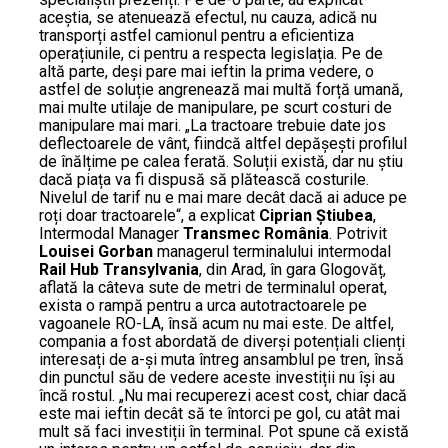
aceștia, se atenuează efectul, nu cauza, adică nu
transporți astfel camionul pentru a eficientiza
operațiunile, ci pentru a respecta legislația. Pe de
altă parte, deși pare mai ieftin la prima vedere, o
astfel de soluție angrenează mai multă forță umană,
mai multe utilaje de manipulare, pe scurt costuri de
manipulare mai mari. „La tractoare trebuie date jos
deflectoarele de vânt, fiindcă altfel depășești profilul
de înălțime pe calea ferată. Soluții există, dar nu știu
dacă piața va fi dispusă să plătească costurile.
Nivelul de tarif nu e mai mare decât dacă ai aduce pe
roți doar tractoarele“, a explicat
Ciprian Știubea
,
Intermodal Manager
Transmec România
. Potrivit
Louisei Gorban
managerul terminalului intermodal
Rail Hub Transylvania
, din Arad, în gara Glogovăț,
aflată la câteva sute de metri de terminalul operat,
exista o rampă pentru a urca autotractoarele pe
vagoanele RO-LA, însă acum nu mai este. De altfel,
compania a fost abordată de diverși potențiali clienți
interesați de a-și muta întreg ansamblul pe tren, însă
din punctul său de vedere aceste investiții nu își au
încă rostul. „Nu mai recuperezi acest cost, chiar dacă
este mai ieftin decât să te întorci pe gol, cu atât mai
mult să faci investiții în terminal. Pot spune că există