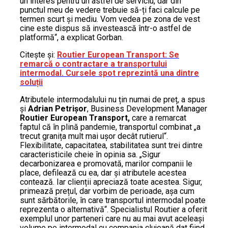
un interes pentru un astfel de serviciu, dar din
punctul meu de vedere trebuie să-ți faci calcule pe
termen scurt și mediu. Vom vedea pe zona de vest
cine este dispus să investească într-o astfel de
platformă“, a explicat Gorban.
Citește și:
Routier European Transport: Se
remarcă o contractare a transportului
intermodal. Cursele spot reprezintă una dintre
soluții
Atributele intermodalului nu țin numai de preț, a spus
și
Adrian Petrișor
, Business Development Manager
Routier European Transport,
care a remarcat
faptul că în plină pandemie, transportul combinat „a
trecut granița mult mai ușor decât rutierul“.
Flexibilitate, capacitatea, stabilitatea sunt trei dintre
caracteristicile cheie în opinia sa. „Sigur
decarbonizarea e promovată, marilor companii le
place, defilează cu ea, dar și atributele acestea
contează. Iar clienții apreciază toate acestea. Sigur,
primează prețul, dar vorbim de perioade, așa cum
sunt sărbătorile, în care transportul intermodal poate
reprezenta o alternativă“. Specialistul Routier a oferit
exemplul unor parteneri care nu au mai avut aceleași
volume pe intermodal cu compania clujeană dat fiind