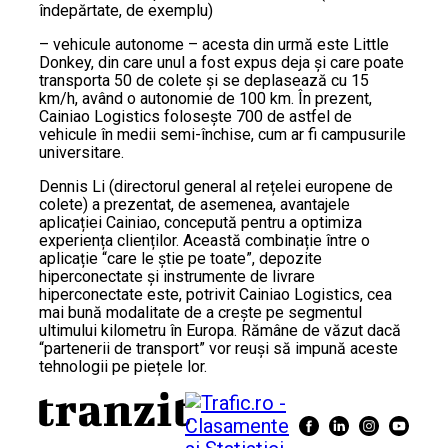
îndepărtate, de exemplu)
– vehicule autonome – acesta din urmă este Little
Donkey, din care unul a fost expus deja și care poate
transporta 50 de colete și se deplasează cu 15
km/h, având o autonomie de 100 km. În prezent,
Cainiao Logistics folosește 700 de astfel de
vehicule în medii semi-închise, cum ar fi campusurile
universitare.
Dennis Li (directorul general al rețelei europene de
colete) a prezentat, de asemenea, avantajele
aplicației Cainiao, concepută pentru a optimiza
experiența clienților. Această combinație între o
aplicație “care le știe pe toate”, depozite
hiperconectate și instrumente de livrare
hiperconectate este, potrivit Cainiao Logistics, cea
mai bună modalitate de a crește pe segmentul
ultimului kilometru în Europa. Rămâne de văzut dacă
“partenerii de transport” vor reuși să impună aceste
tehnologii pe piețele lor.