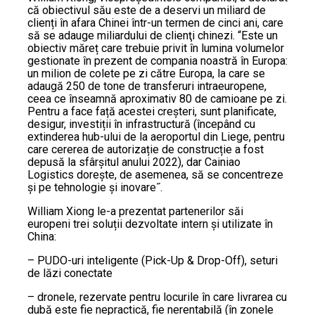
că obiectivul său este de a deservi un miliard de
clienți în afara Chinei într-un termen de cinci ani, care
să se adauge miliardului de clienţi chinezi. “Este un
obiectiv măreț care trebuie privit în lumina volumelor
gestionate în prezent de compania noastră în Europa:
un milion de colete pe zi către Europa, la care se
adaugă 250 de tone de transferuri intraeuropene,
ceea ce înseamnă aproximativ 80 de camioane pe zi.
Pentru a face față acestei creșteri, sunt planificate,
desigur, investiții în infrastructură (începând cu
extinderea hub-ului de la aeroportul din Liege, pentru
care cererea de autorizație de construcție a fost
depusă la sfârșitul anului 2022), dar Cainiao
Logistics dorește, de asemenea, să se concentreze
și pe tehnologie și inovare˝.
William Xiong le-a prezentat partenerilor săi
europeni trei soluții dezvoltate intern și utilizate în
China:
– PUDO-uri inteligente (Pick-Up & Drop-Off), seturi
de lăzi conectate
– dronele, rezervate pentru locurile în care livrarea cu
dubă este fie nepractică, fie nerentabilă (în zonele