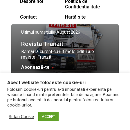
Despre noi
Politica de
Confidentialitate
Contact
Hartă site
Ultimul număr:
Iulie-August 2026
Revista Tranzit
Rămâi la curent cu ultimele ediții ale
revistei Tranzit
Abonează-te
Acest website foloseste cookie-uri
© Toate drepturile
Design by
High Contrast
Folosim cookie-uri pentru a-ti imbunatati experienta pe
rezervate Trafic Media
and development by
Neo
website tinand minte preferintele tale de navigare. Apasand
2026
Vision Technologies
pe butonul accept iti dai acordul pentru folosirea tuturor
cookie-urilor.
Setari Cookie
ACCEPT