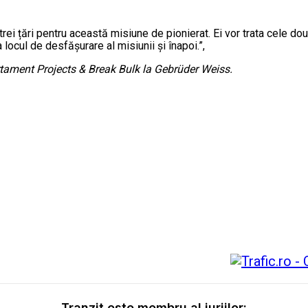
trei țări pentru această misiune de pionierat. Ei vor trata cele d
 locul de desfășurare al misiunii și înapoi.”,
ament Projects & Break Bulk la Gebrüder Weiss.
Tranzit este membru al juriilor: