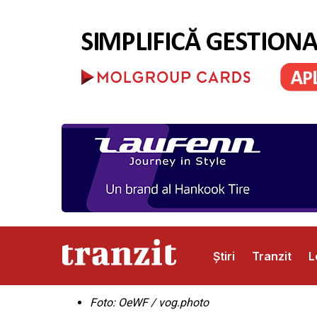
Știri
Tranzit
L
Foto:
OeWF / vog.photo
Abonamente
Publicitate
Contact