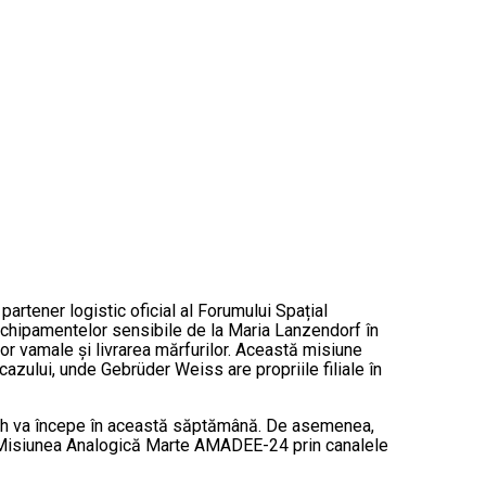
partener logistic oficial al Forumului Spațial
echipamentelor sensibile de la Maria Lanzendorf în
or vamale și livrarea mărfurilor. Această misiune
zului, unde Gebrüder Weiss are propriile filiale în
rmash va începe în această săptămână. De asemenea,
pre Misiunea Analogică Marte AMADEE-24 prin canalele