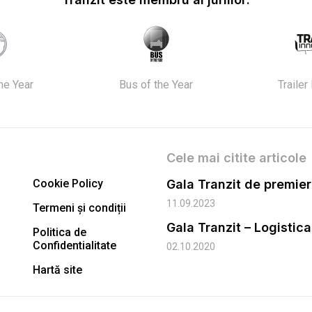
the Year
Bus of the Year
Trailer
Cele mai citite articole
Cookie Policy
11.09.2023
Termeni și condiții
Gala Tranzit – Logistic
Politica de
Confidentialitate
02.10.2020
Hartă site