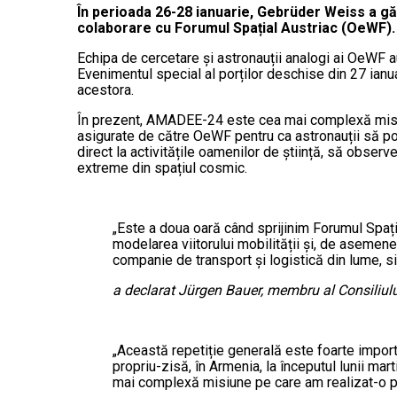
În perioada 26-28 ianuarie, Gebrüder Weiss a gă
colaborare cu Forumul Spațial Austriac (OeWF).
Echipa de cercetare și astronauții analogi ai OeWF a
Evenimentul special al porților deschise din 27 ianuari
acestora.
În prezent, AMADEE-24 este cea mai complexă misiun
asigurate de către OeWF pentru ca astronauții să poat
direct la activitățile oamenilor de știință, să observ
extreme din spațiul cosmic.
„Este a doua oară când sprijinim Forumul Spați
modelarea viitorului mobilității și, de asemene
companie de transport și logistică din lume, s
a declarat Jürgen Bauer, membru al Consiliulu
„Această repetiție generală este foarte import
propriu-zisă, în Armenia, la începutul lunii mart
mai complexă misiune pe care am realizat-o p