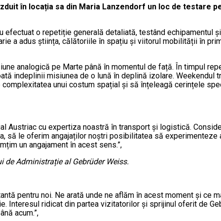
zduit în locația sa din Maria Lanzendorf un loc de testare
u efectuat o repetiție generală detaliată, testând echipamentul și
e a adus știința, călătoriile în spațiu și viitorul mobilității în pr
e analogică pe Marte până în momentul de față. În timpul repeti
ă indeplinii misiunea de o lună în deplină izolare. Weekendul trec
e complexitatea unui costum spațial și să înțeleagă cerințele speci
al Austriac cu expertiza noastră în transport și logistică. Consi
a, să le oferim angajaților noștri posibilitatea să experimenteze 
imțim un angajament în acest sens.”,
i de Administrație al Gebrüder Weiss.
antă pentru noi. Ne arată unde ne aflăm în acest moment și ce ma
ie. Interesul ridicat din partea vizitatorilor și sprijinul oferit d
ână acum.”,