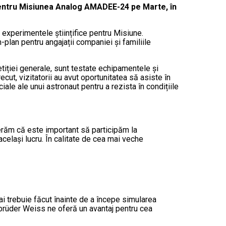
 pentru Misiunea Analog AMADEE-24 pe Marte, în
 experimentele științifice pentru Misiune.
im-plan pentru angajații companiei și familiile
ției generale, sunt testate echipamentele și
ut, vizitatorii au avut oportunitatea să asiste în
ale ale unui astronaut pentru a rezista în condițiile
derăm că este important să participăm la
același lucru. În calitate de cea mai veche
i trebuie făcut înainte de a începe simularea
e Gebrüder Weiss ne oferă un avantaj pentru cea