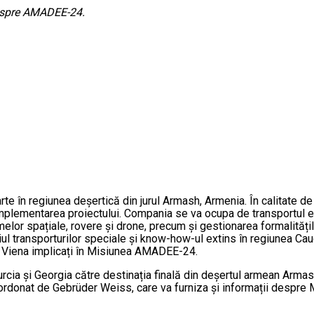
despre AMADEE-24.
te în regiunea deșertică din jurul Armash, Armenia. În calitate de 
 implementarea proiectului. Compania se va ocupa de transportul 
elor spațiale, rovere și drone, precum și gestionarea formalitățil
 transporturilor speciale și know-how-ul extins în regiunea Cauca
n Viena implicați în Misiunea AMADEE-24.
, Turcia și Georgia către destinația finală din deșertul armean A
fi coordonat de Gebrüder Weiss, care va furniza și informații des