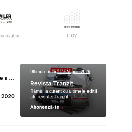
 Innovation
IFOY
Ultimul număr:
Iulie-August 2026
Gala Tranzit de premiere a celor mai eficienti operatori de transport marfa 2023
Revista Tranzit
Rămâi la curent cu ultimele ediții
a 2020
ale revistei Tranzit
Abonează-te