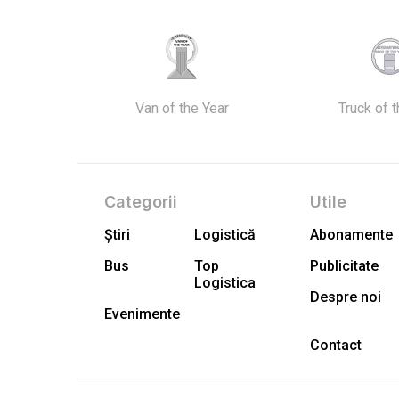
Van of the Year
Truck of 
Categorii
Utile
Știri
Logistică
Abonamente
Bus
Top
Publicitate
Logistica
Despre noi
Evenimente
Contact