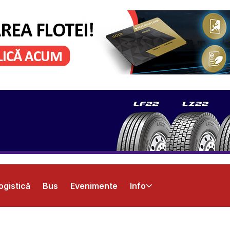
ogistică
Bus
Evenimente
Info