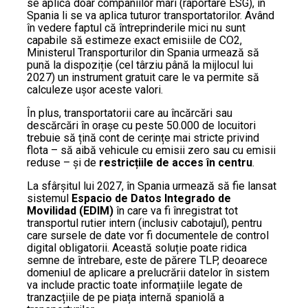
se aplică doar companiilor mari (raportare ESG), în
Spania li se va aplica tuturor transportatorilor. Având
în vedere faptul că întreprinderile mici nu sunt
capabile să estimeze exact emisiile de CO2,
Ministerul Transporturilor din Spania urmează să
pună la dispoziție (cel târziu până la mijlocul lui
2027) un instrument gratuit care le va permite să
calculeze ușor aceste valori.
În plus, transportatorii care au încărcări sau
descărcări în orașe cu peste 50.000 de locuitori
trebuie să țină cont de cerințe mai stricte privind
flota – să aibă vehicule cu emisii zero sau cu emisii
reduse – și de
restricțiile de acces în centru
.
La sfârșitul lui 2027, în Spania urmează să fie lansat
sistemul
Espacio de Datos Integrado de
Movilidad (EDIM)
în care va fi înregistrat tot
transportul rutier intern (inclusiv cabotajul), pentru
care sursele de date vor fi documentele de control
digital obligatorii. Această soluție poate ridica
semne de întrebare, este de părere TLP, deoarece
domeniul de aplicare a prelucrării datelor în sistem
va include practic toate informațiile legate de
tranzacțiile de pe piața internă spaniolă a