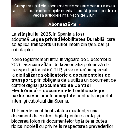
Cumpară unul din abonamentele noastre pentru a avea
acces la toate informațiile imediat sau fă-ți cont pentru a
vedea articolele mai vechi de 3 luni.
Abonează-te
La sfârșitul lui 2025, în Spania a fost
adoptată
Legea privind Mobilitatea Durabilă
, care
se aplică transportului rutier intern din țară, dar și
cabotajului.
Noile reglementări intră în vigoare pe 5 octombrie
2026, așa cum aflăm de la asociația poloneză de
transport și logistică TLP, și se referă în special
la
digitalizarea obligatorie a documentelor de
transport
, prin obligația de a utiliza un document de
control digital (
Documento de Control
Electrónico
) –
documentele tradiționale pe
hârtie nu vor mai fi acceptate
pentru transportul
intern și cabotajul din Spania.
TLP crede că obligativitatea existenței unui
document de control digital pentru cabotaj și
blocarea folosirii documentelor tipărite ar putea
ridica îndoieli cu privire la respectarea prevederilor