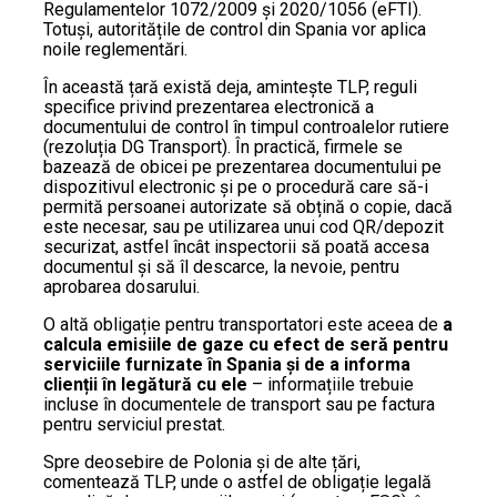
Regulamentelor 1072/2009 și 2020/1056 (eFTI).
Totuși, autoritățile de control din Spania vor aplica
noile reglementări.
În această țară există deja, amintește TLP, reguli
specifice privind prezentarea electronică a
documentului de control în timpul controalelor rutiere
(rezoluția DG Transport). În practică, firmele se
bazează de obicei pe prezentarea documentului pe
dispozitivul electronic și pe o procedură care să-i
permită persoanei autorizate să obțină o copie, dacă
este necesar, sau pe utilizarea unui cod QR/depozit
securizat, astfel încât inspectorii să poată accesa
documentul și să îl descarce, la nevoie, pentru
aprobarea dosarului.
O altă obligație pentru transportatori este aceea de
a
calcula emisiile de gaze cu efect de seră pentru
serviciile furnizate în Spania și de a informa
clienții în legătură cu ele
– informațiile trebuie
incluse în documentele de transport sau pe factura
pentru serviciul prestat.
Spre deosebire de Polonia și de alte țări,
comentează TLP, unde o astfel de obligație legală