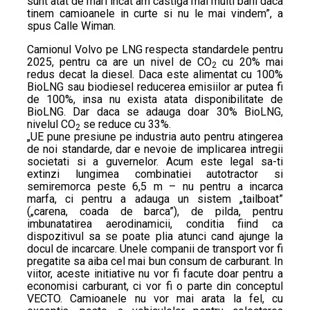
sunt atat de mari incat am castiga mai multi bani daca
tinem camioanele in curte si nu le mai vindem”, a
spus Calle Wiman.
Camionul Volvo pe LNG respecta standardele pentru
2025, pentru ca are un nivel de CO
cu 20% mai
2
redus decat la diesel. Daca este alimentat cu 100%
BioLNG sau biodiesel reducerea emisiilor ar putea fi
de 100%, insa nu exista atata disponibilitate de
BioLNG. Dar daca se adauga doar 30% BioLNG,
nivelul CO
se reduce cu 33%.
2
„UE pune presiune pe industria auto pentru atingerea
de noi standarde, dar e nevoie de implicarea intregii
societati si a guvernelor. Acum este legal sa-ti
extinzi lungimea combinatiei autotractor si
semiremorca peste 6,5 m – nu pentru a incarca
marfa, ci pentru a adauga un sistem „tailboat”
(„carena, coada de barca”), de pilda, pentru
imbunatatirea aerodinamicii, conditia fiind ca
dispozitivul sa se poate plia atunci cand ajunge la
docul de incarcare. Unele companii de transport vor fi
pregatite sa aiba cel mai bun consum de carburant. In
viitor, aceste initiative nu vor fi facute doar pentru a
economisi carburant, ci vor fi o parte din conceptul
VECTO. Camioanele nu vor mai arata la fel, cu