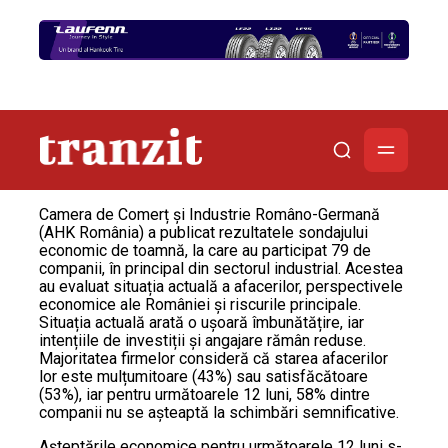
Camera de Comerț și Industrie Româno-Germană
(AHK România) a publicat rezultatele sondajului
economic de toamnă, la care au participat 79 de
companii, în principal din sectorul industrial. Acestea
au evaluat situația actuală a afacerilor, perspectivele
economice ale României și riscurile principale.
Situația actuală arată o ușoară îmbunătățire, iar
intențiile de investiții și angajare rămân reduse.
Majoritatea firmelor consideră că starea afacerilor
lor este mulțumitoare (43%) sau satisfăcătoare
(53%), iar pentru următoarele 12 luni, 58% dintre
companii nu se așteaptă la schimbări semnificative.
Așteptările economice pentru următoarele 12 luni s-