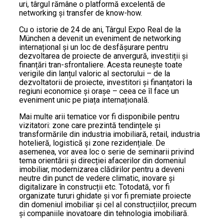
uri, târgul rămâne o platformă excelentă de
networking și transfer de know-how.
Cu o istorie de 24 de ani, Târgul Expo Real de la
München a devenit un eveniment de networking
internațional și un loc de desfășurare pentru
dezvoltarea de proiecte de anvergură, investiții și
finanțări tran-sfrontaliere. Acesta reunește toate
verigile din lanțul valoric al sectorului – de la
dezvoltatorii de proiecte, investitori și finanțatori la
regiuni economice și orașe – ceea ce îl face un
eveniment unic pe piața internațională.
Mai multe arii tematice vor fi disponibile pentru
vizitatori: zone care prezintă tendințele și
transformările din industria imobiliară, retail, industria
hotelieră, logistică și zone rezidențiale. De
asemenea, vor avea loc o serie de seminarii privind
tema orientării și direcției afacerilor din domeniul
imobiliar, modernizarea clădirilor pentru a deveni
neutre din punct de vedere climatic, inovare și
digitalizare în construcții etc. Totodată, vor fi
organizate tururi ghidate și vor fi premiate proiecte
din domeniul imobiliar și cel al construcțiilor, precum
și companiile inovatoare din tehnologia imobiliară.