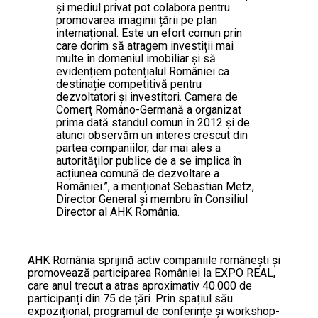
și mediul privat pot colabora pentru
promovarea imaginii țării pe plan
internațional. Este un efort comun prin
care dorim să atragem investiții mai
multe în domeniul imobiliar și să
evidențiem potențialul României ca
destinație competitivă pentru
dezvoltatori și investitori. Camera de
Comerț Româno-Germană a organizat
prima dată standul comun în 2012 și de
atunci observăm un interes crescut din
partea companiilor, dar mai ales a
autorităților publice de a se implica în
acțiunea comună de dezvoltare a
României.”, a menționat Sebastian Metz,
Director General și membru în Consiliul
Director al AHK România.
AHK România sprijină activ companiile românești și
promovează participarea României la EXPO REAL,
care anul trecut a atras aproximativ 40.000 de
participanți din 75 de țări. Prin spațiul său
expozițional, programul de conferințe și workshop-