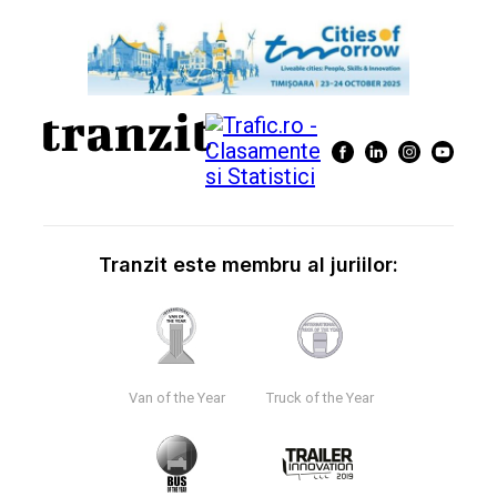
Tranzit este membru al juriilor:
Van of the Year
Truck of the Year