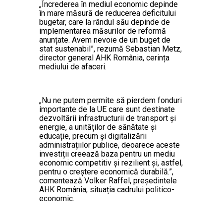
„Încrederea în mediul economic depinde
în mare măsură de reducerea deficitului
bugetar, care la rândul său depinde de
implementarea măsurilor de reformă
anunțate. Avem nevoie de un buget de
stat sustenabil”, rezumă Sebastian Metz,
director general AHK România, cerința
mediului de afaceri.
„Nu ne putem permite să pierdem fonduri
importante de la UE care sunt destinate
dezvoltării infrastructurii de transport și
energie, a unităților de sănătate și
educație, precum și digitalizării
administrațiilor publice, deoarece aceste
investiții creează baza pentru un mediu
economic competitiv și rezilient și, astfel,
pentru o creștere economică durabilă.”,
comentează Volker Raffel, președintele
AHK România, situația cadrului politico-
economic.