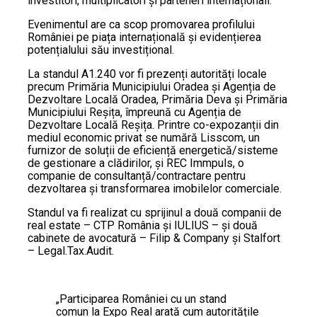
investitori, multiplicatori și parteneri internaționali.
Evenimentul are ca scop promovarea profilului
României pe piața internațională și evidențierea
potențialului său investițional.
La standul A1.240 vor fi prezenți autorități locale
precum Primăria Municipiului Oradea și Agenția de
Dezvoltare Locală Oradea, Primăria Deva și Primăria
Municipiului Reșița, împreună cu Agenția de
Dezvoltare Locală Reșița. Printre co-expozanții din
mediul economic privat se numără Lisscom, un
furnizor de soluții de eficiență energetică/sisteme
de gestionare a clădirilor, și REC Immpuls, o
companie de consultanță/contractare pentru
dezvoltarea și transformarea imobilelor comerciale.
Standul va fi realizat cu sprijinul a două companii de
real estate – CTP România și IULIUS – și două
cabinete de avocatură – Filip & Company și Stalfort
– Legal.Tax.Audit.
„Participarea României cu un stand
comun la Expo Real arată cum autoritățile