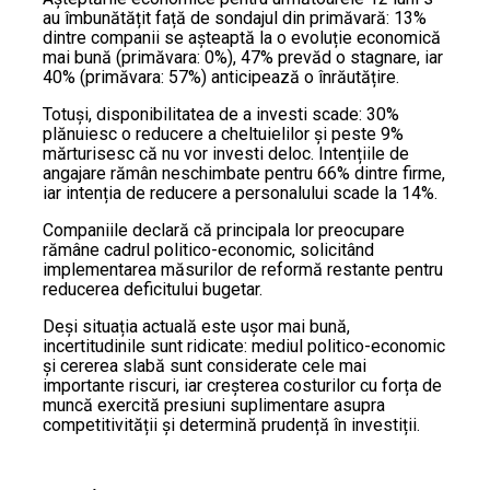
au îmbunătățit față de sondajul din primăvară: 13%
dintre companii se așteaptă la o evoluție economică
mai bună (primăvara: 0%), 47% prevăd o stagnare, iar
40% (primăvara: 57%) anticipează o înrăutățire.
Totuși, disponibilitatea de a investi scade: 30%
plănuiesc o reducere a cheltuielilor și peste 9%
mărturisesc că nu vor investi deloc. Intențiile de
angajare rămân neschimbate pentru 66% dintre firme,
iar intenția de reducere a personalului scade la 14%.
Companiile declară că principala lor preocupare
rămâne cadrul politico-economic, solicitând
implementarea măsurilor de reformă restante pentru
reducerea deficitului bugetar.
Deși situația actuală este ușor mai bună,
incertitudinile sunt ridicate: mediul politico-economic
și cererea slabă sunt considerate cele mai
importante riscuri, iar creșterea costurilor cu forța de
muncă exercită presiuni suplimentare asupra
competitivității și determină prudență în investiții.