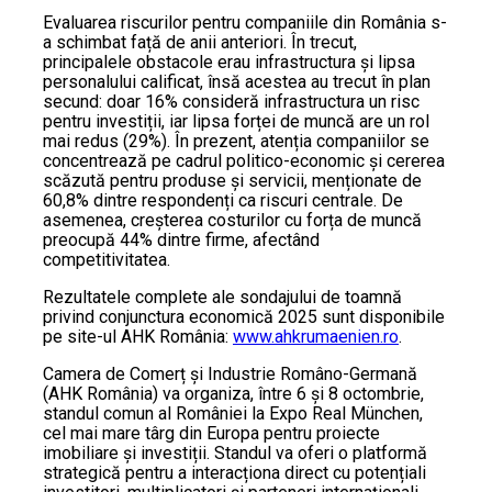
Evaluarea riscurilor pentru companiile din România s-
a schimbat față de anii anteriori. În trecut,
principalele obstacole erau infrastructura și lipsa
personalului calificat, însă acestea au trecut în plan
secund: doar 16% consideră infrastructura un risc
pentru investiții, iar lipsa forței de muncă are un rol
mai redus (29%). În prezent, atenția companiilor se
concentrează pe cadrul politico-economic și cererea
scăzută pentru produse și servicii, menționate de
60,8% dintre respondenți ca riscuri centrale. De
asemenea, creșterea costurilor cu forța de muncă
preocupă 44% dintre firme, afectând
competitivitatea.
Rezultatele complete ale sondajului de toamnă
privind conjunctura economică 2025 sunt disponibile
pe site-ul AHK România:
www.ahkrumaenien.ro
.
Camera de Comerț și Industrie Româno-Germană
(AHK România) va organiza, între 6 și 8 octombrie,
standul comun al României la Expo Real München,
cel mai mare târg din Europa pentru proiecte
imobiliare și investiții. Standul va oferi o platformă
strategică pentru a interacționa direct cu potențiali